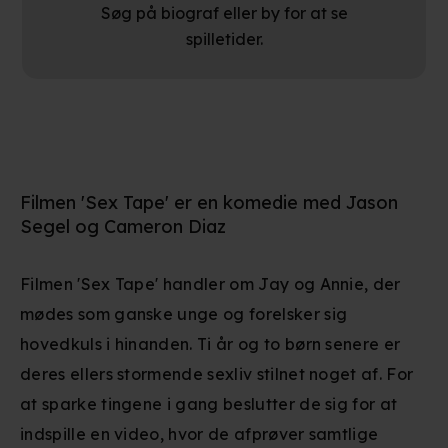
Søg på biograf eller by for at se
spilletider.
Filmen 'Sex Tape' er en komedie med Jason
Segel og Cameron Diaz
Filmen 'Sex Tape' handler om Jay og Annie, der
mødes som ganske unge og forelsker sig
hovedkuls i hinanden. Ti år og to børn senere er
deres ellers stormende sexliv stilnet noget af. For
at sparke tingene i gang beslutter de sig for at
indspille en video, hvor de afprøver samtlige