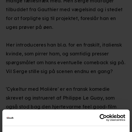
mange fællestræk med. Men Serge modtager
tilbuddet fra Gauthier med vægelsind og i stedet
for at forpligte sig til projektet, foreslår han en
uges prøver på øen.
Her introduceres han bl.a. for en fraskilt, italiensk
kvinde, som pirrer ham, og samtidig presser
spørgsmålet om hans eventuelle comeback sig på.
Vil Serge stille sig på scenen endnu en gang?
'Cykeltur med Molière' er en fransk komedie
skrevet og instrueret af Philippe Le Guay, som
også stod bag den hjertevarme feel good-film
'Kvinderne på sjette sal' (2010). I rollen som den
afsondrede Serge ses Fabrice Luchini, som også