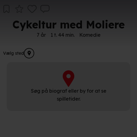
Cykeltur med Moliere
7 år
1 t. 44 min.
Komedie
Vælg sted
Søg på biograf eller by for at se
spilletider.