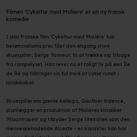
Filmen 'Cykeltur med Moliere' er en ny fransk
komedie
I den franske film 'Cykeltur med Molière' har
berømmelsens pres fået den engang store
skuespiller, Serge Tanneur, til at trække sig tilbage
fra rampelyset. Han lever nu et roligt liv på øen Île
de Ré og tilbringer sin tid med at cykle rundt i
landskabet.
Skuespillerens gamle kollega, Gauthier Valence,
planlægger en produktion af Molières klassiker
'Misantropen' og tilbyder Serge titelrollen som den
menneskehadende Alceste - en karakter han har