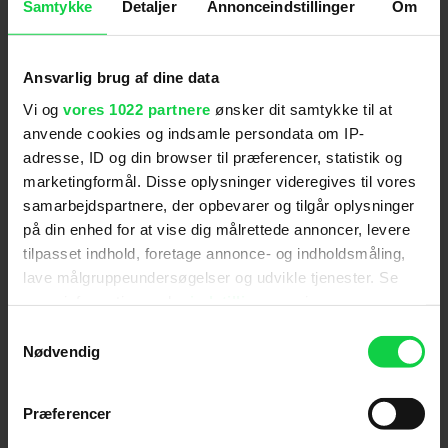
medvirkede i Le Guays forrige film.
Samtykke
Detaljer
Annonceindstillinger
Om
Ansvarlig brug af dine data
Premiere
:
03.10.2013
Vi og
vores 1022 partnere
ønsker dit samtykke til at
Skuespillere
:
Fabrice Luchini
,
Lambert Wilson
anvende cookies og indsamle persondata om IP-
Genre
:
Komedie
adresse, ID og din browser til præferencer, statistik og
Instruktion
:
Philippe Le Guay
marketingformål. Disse oplysninger videregives til vores
Aldersmærke
:
7 år
samarbejdspartnere, der opbevarer og tilgår oplysninger
Distributør
:
Miracle Film
på din enhed for at vise dig målrettede annoncer, levere
tilpasset indhold, foretage annonce- og indholdsmåling,
lave målgruppeundersøgelser og udvikle tjenester. Se
mere information under
indstillinger
og i vores
persondatapolitik. Du kan altid trække dit samtykke
Samtykkevalg
tilbage eller ændre indstillinger fra vores
Nødvendig
"Cookiedeklaration", eller ved at trykke på "Privacy
trigger" ikonet.
Præferencer
Anmeldelser fra medierne
Hvis du tillader det, vil vi også gerne: