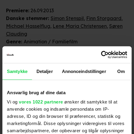
Premiere
:
26.09.2013
Danske stemmer
:
Simon Stenspil
,
Finn Storgaard
,
Michael Hasselflug
,
Lene Maria Christensen
,
Søren
Clauding
Genre
:
Animation / Familiefilm
Instruktion
:
Klay Hall
Aldersmærke
med vurdering
:
Tilladt for alle
Filmen rummer ingen skræmmende elementer.
Samtykke
Detaljer
Annonceindstillinger
Om
Vises i
original tale og dansk
version
.
Distributør
:
Disney
Ansvarlig brug af dine data
Vi og
vores 1022 partnere
ønsker dit samtykke til at
anvende cookies og indsamle persondata om IP-
adresse, ID og din browser til præferencer, statistik og
marketingformål. Disse oplysninger videregives til vores
samarbejdspartnere, der opbevarer og tilgår oplysninger