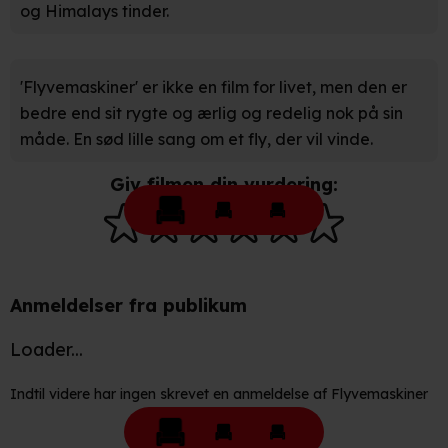
og Himalays tinder.
Vi bruger egne cookies og cookies fra tredjeparter til at
optimere dit besøg på vores hjemmeside. Det gør vi for
at sikre funktionalitet, generere statistik, huske dine
præferencer og til markedsføring.
'Flyvemaskiner' er ikke en film for livet, men den er
bedre end sit rygte og ærlig og redelig nok på sin
Når vi anvender cookies, behandler vi kortvarigt din IP-
måde. En sød lille sang om et fly, der vil vinde.
adresse. IP-adressen kan blive delt med vores
partnere.
Giv filmen din vurdering:
Du kan læse mere om vores brug af cookies og
behandling af dine personoplysninger i både vores
privatlivspolitik
og
cookiepolitik
.
Anmeldelser fra publikum
Loader...
Indtil videre har ingen skrevet en anmeldelse af Flyvemaskiner