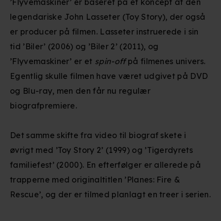
’Flyvemaskiner’ er baseret på et koncept af den
legendariske John Lasseter (Toy Story), der også
er producer på filmen. Lasseter instruerede i sin
tid ’Biler’ (2006) og ’Biler 2’ (2011), og
’Flyvemaskiner’ er et
spin-off
på filmenes univers.
Egentlig skulle filmen have været udgivet på DVD
og Blu-ray, men den får nu regulær
biografpremiere.
Det samme skifte fra video til biograf skete i
øvrigt med ’Toy Story 2’ (1999) og ’Tigerdyrets
familiefest’ (2000). En efterfølger er allerede på
trapperne med originaltitlen ’Planes: Fire &
Rescue’, og der er tilmed planlagt en treer i serien.