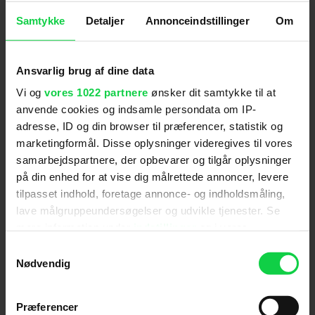
Nivola
,
Christina Hendricks
,
Timothy Spall
,
Oliver
Samtykke
Detaljer
Annonceindstillinger
Om
Platt
,
Annette Bening
Genre
:
Drama
Instruktion
:
Sally Potter
Ansvarlig brug af dine data
Aldersmærke
:
11 år
Vi og
vores 1022 partnere
ønsker dit samtykke til at
Distributør
:
UIP
anvende cookies og indsamle persondata om IP-
adresse, ID og din browser til præferencer, statistik og
marketingformål. Disse oplysninger videregives til vores
samarbejdspartnere, der opbevarer og tilgår oplysninger
på din enhed for at vise dig målrettede annoncer, levere
tilpasset indhold, foretage annonce- og indholdsmåling,
lave målgruppeundersøgelser og udvikle tjenester. Se
mere information under
indstillinger
og i vores
Anmeldelser fra medierne
persondatapolitik. Du kan altid trække dit samtykke
Samtykkevalg
tilbage eller ændre indstillinger fra vores
Nødvendig
(
5
)
"Cookiedeklaration", eller ved at trykke på "Privacy
trigger" ikonet.
Præferencer