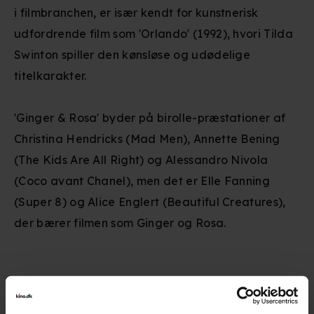
i filmbranchen, er især kendt for kunstnerisk
udfordrende film som 'Orlando' (1992), hvori Tilda
Swinton spiller den kønsløse og udødelige
titelkarakter.
'Ginger & Rosa' byder på birolle-præstationer af
Christina Hendricks (Mad Men), Annette Bening
(The Kids Are All Right) og Alessandro Nivola
(Coco avant Chanel), men det er Elle Fanning
(Super 8) og Alice Englert (Beautiful Creatures),
der bærer filmen som Ginger og Rosa.
Premiere
:
11.04.2013
Skuespillere
:
Elle Fanning
,
Alice Englert
,
Alessandro