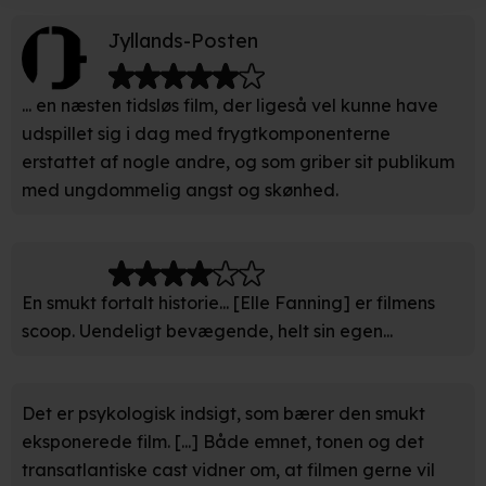
Jyllands-Posten
Indsamle præcise oplysninger om din placering, der
kan være nøjagtig inden for få meter
Identificere din enhed baseret på en scanning af dens
... en næsten tidsløs film, der ligeså vel kunne have
unikke karakteristika (fingerprinting)
udspillet sig i dag med frygtkomponenterne
erstattet af nogle andre, og som griber sit publikum
Du kan altid trække dit samtykke tilbage eller ændre
med ungdommelig angst og skønhed.
indstillinger fra vores "Cookiedeklaration". Dine valg
anvendes på hele websitet.
Vi bruger egne cookies og cookies fra tredjeparter til at
optimere dit besøg på vores hjemmeside. Det gør vi for
En smukt fortalt historie... [Elle Fanning] er filmens
at sikre funktionalitet, generere statistik, huske dine
scoop. Uendeligt bevægende, helt sin egen...
præferencer og til markedsføring.
Når vi anvender cookies, behandler vi kortvarigt din IP-
Det er psykologisk indsigt, som bærer den smukt
adresse. IP-adressen kan blive delt med vores
eksponerede film. [...] Både emnet, tonen og det
partnere.
Du kan læse mere om vores brug af cookies og
transatlantiske cast vidner om, at filmen gerne vil
behandling af dine personoplysninger i både vores