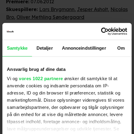
Premiere
:
07.06.2012
Skuespillere
:
Lars Brygmann
,
Jesper Asholt
,
Nicolas
Bro
,
Oliver Methling Søndergaard
Genre
:
Dansk / Familiefilm
Instruktion
:
Christian Dyekjær
Aldersmærke
:
7 år
Distributør
:
SF Film
Samtykke
Detaljer
Annonceindstillinger
Om
Ansvarlig brug af dine data
Vi og
vores 1022 partnere
ønsker dit samtykke til at
anvende cookies og indsamle persondata om IP-
adresse, ID og din browser til præferencer, statistik og
marketingformål. Disse oplysninger videregives til vores
Anmeldelser fra medierne
samarbejdspartnere, der opbevarer og tilgår oplysninger
på din enhed for at vise dig målrettede annoncer, levere
(
5
)
tilpasset indhold, foretage annonce- og indholdsmåling,
lave målgruppeundersøgelser og udvikle tjenester. Se