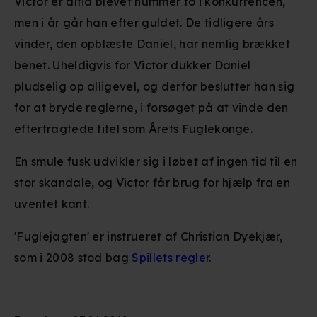
Victor er altid blevet nummer to i konkurrencen,
men i år går han efter guldet. De tidligere års
vinder, den opblæste Daniel, har nemlig brækket
benet. Uheldigvis for Victor dukker Daniel
pludselig op alligevel, og derfor beslutter han sig
for at bryde reglerne, i forsøget på at vinde den
eftertragtede titel som Årets Fuglekonge.
En smule fusk udvikler sig i løbet af ingen tid til en
stor skandale, og Victor får brug for hjælp fra en
uventet kant.
'Fuglejagten' er instrueret af Christian Dyekjær,
som i 2008 stod bag
Spillets regler
.