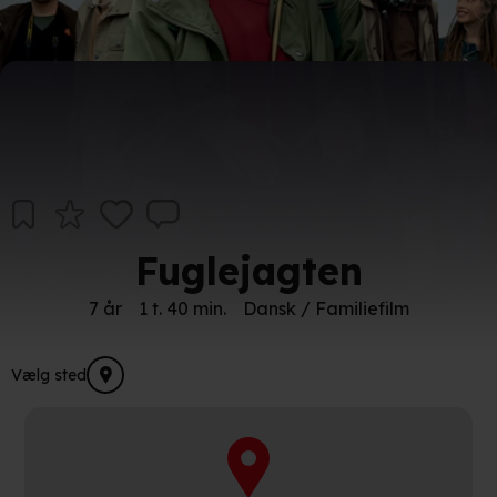
Fuglejagten
7 år
1 t. 40 min.
Dansk / Familiefilm
Vælg sted