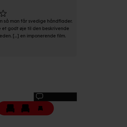
med vores partnere.
Du kan
 så man får svedige håndflader.
litik
og
cookiepolitik
.
et godt øje til den beskrivende
eden. [...] en imponerende film.
Skriv anmeldelse