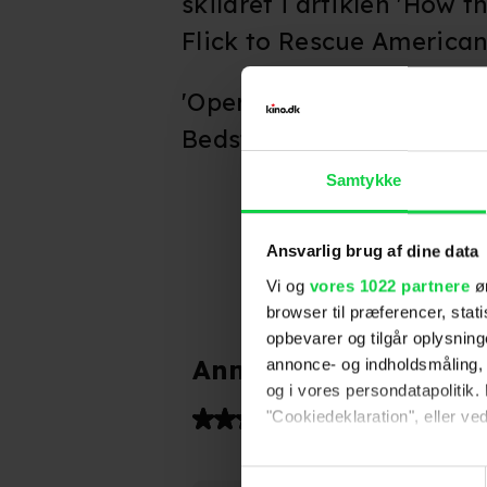
skildret i artiklen 'How 
Flick to Rescue American
'Operation Argo' modtog t
Bedste film og Bedste m
Samtykke
Ansvarlig brug af dine data
Vi og
vores 1022 partnere
øn
browser til præferencer, stat
opbevarer og tilgår oplysning
Anmeldelser fra medi
annonce- og indholdsmåling,
og i vores persondatapolitik. 
(
6
)
"Cookiedeklaration", eller ved
Hvis du tillader det, vil vi og
Samtykkevalg