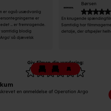
Børsen
den er også usædvanlig
andler vi kortvarigt din IP-adresse. IP-adressen kan blive delt 
e persontegningerne er
En knugende spændingfilm
kies og behandling af dine personoplysninger i både vores
privatlivspo
ledet ... er fremragende.
Samtidig har filmmagerne 
er samtidig blodig
detalje, der afspejler helh
'Argo' så djævelsk
Giv filmen din vurdering:
ikum
n skrevet en anmeldelse af Operation Argo