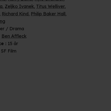
na
,
Zeljko Ivanek
,
Titus Welliver
,
,
Richard Kind
,
Philip Baker Hall
,
ing
ller / Drama
:
Ben Affleck
ke
:
15 år
SF Film