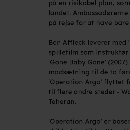
på en risikabel plan, som
landet. Ambassadørerne 
på rejse for at have bar
Ben Affleck leverer med '
spillefilm som instruktør 
'Gone Baby Gone' (2007) o
modsætning til de to førs
'Operation Argo' flyttet 
til flere andre steder - 
Teheran.
'Operation Argo' er base