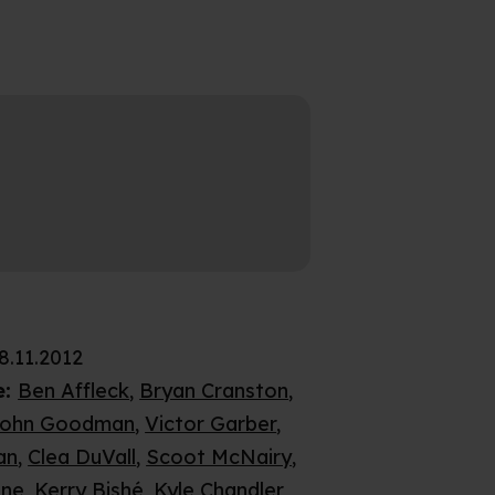
8.11.2012
e
:
Ben Affleck
,
Bryan Cranston
,
John Goodman
,
Victor Garber
,
an
,
Clea DuVall
,
Scoot McNairy
,
ane
,
Kerry Bishé
,
Kyle Chandler
,