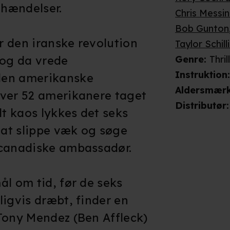
 hændelser.
Chris Messi
Bob Gunton
 den iranske revolution
Taylor Schill
 og da vrede
Genre
:
Thri
Instruktion
den amerikanske
Aldersmær
iver 52 amerikanere taget
Distributør
:
lt kaos lykkes det seks
at slippe væk og søge
 canadiske ambassadør.
ål om tid, før de seks
ligvis dræbt, finder en
Tony Mendez (Ben Affleck)