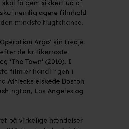
 skal få dem sikkert ud af
skal nemlig agere filmhold
e den mindste flugtchance.
Operation Argo' sin tredje
efter de kritikerroste
g 'The Town' (2010). I
te film er handlingen i
fra Afflecks elskede Boston
Washington, Los Angeles og
ret på virkelige hændelser