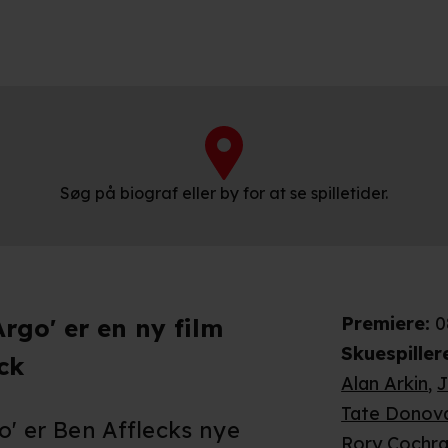
Søg på biograf eller by for at se spilletider.
Premiere
:
0
Argo' er en ny film
Skuespiller
ck
Alan Arkin
,
Tate Donov
o' er Ben Afflecks nye
Rory Cochr