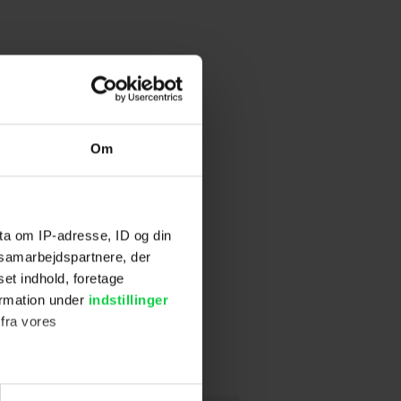
Om
ta om IP-adresse, ID og din
s samarbejdspartnere, der
set indhold, foretage
ormation under
indstillinger
 fra vores