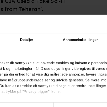
the CIA Used a Fake Sci-Fi
s from Teheran'.
re Oscars, bl.a. for
anuskript.
Detaljer
Annonceindstillinger
sker dit samtykke til at anvende cookies og indsamle personda
istik og marketingformål. Disse oplysninger videregives til vore
er på din enhed for at vise dig målrettede annoncer, levere tilpas
erne
 lave målgruppeundersøgelser og udvikle tjenester. Se mere inf
Du kan altid trække dit samtykke tilbage eller ændre indstillinger
 at trykke på "Privacy trigger" ikonet.
så gerne: