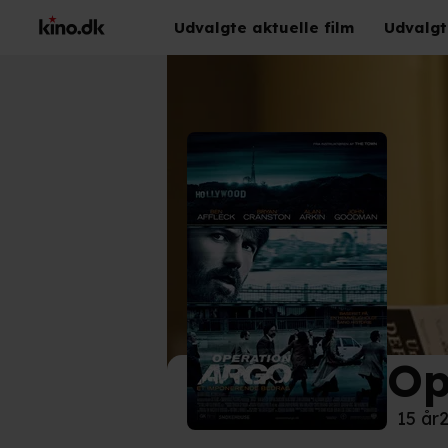
Udvalgte aktuelle film
Udvalgt
Op
©
SF 
15 år
2