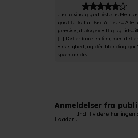
... en afsindig god historie. Men 
Når vi anvender cookies, beh
godt fortalt af Ben Affleck... All
læse mere om vores brug af coo
præcise, dialogen vittig og tidsbil
[...] Det er bare en film, men det 
virkelighed, og dén blanding gør 
spændende.
Anmeldelser fra publ
Indtil videre har inge
Loader...