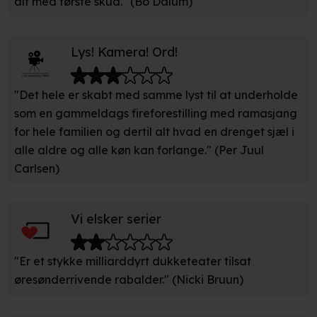
alt med første skud." (Bo Dalum)
unikke karakteristika (fingerprinting)
Du kan altid trække dit samtykke tilbage eller ændre
Lys! Kamera! Ord!
indstillinger fra vores "Cookiedeklaration". Dine valg
anvendes på hele websitet.
"Det hele er skabt med samme lyst til at underholde
Vi bruger egne cookies og cookies fra tredjeparter til at
som en gammeldags fireforestilling med ramasjang
optimere dit besøg på vores hjemmeside. Det gør vi for
for hele familien og dertil alt hvad en drenget sjæl i
at sikre funktionalitet, generere statistik, huske dine
alle aldre og alle køn kan forlange." (Per Juul
præferencer og til markedsføring.
Carlsen)
Når vi anvender cookies, behandler vi kortvarigt din IP-
adresse. IP-adressen kan blive delt med vores
Vi elsker serier
partnere.
Du kan læse mere om vores brug af cookies og
behandling af dine personoplysninger i både vores
"Er et stykke milliarddyrt dukketeater tilsat
privatlivspolitik
og
cookiepolitik
.
øresønderrivende rabalder." (Nicki Bruun)