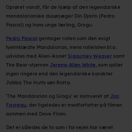
Oprøret vandt, får de hjælp af den legendariske
mandalorianske dusørjæger Din Djarin (Pedro
Pascal) og hans unge lærling, Grogu.
Pedro Pascal
gentager rollen som den evigt
hjelmklædte Mandalorian, mens rollelisten bl.a.
udvides med Alien-ikonet
Sigourney Weaver
samt
The Bear-stjernen
Jeremy Allen White
, som spiller
ingen ringere end den legendariske karakter
Jabba The Hutts søn Rotta.
'The Mandalorian og Grogu' er instrueret af
Jon
Favreau
, der ligeledes er medforfatter på filmen
sammen med Dave Filoni.
Det er således de to som i forvejen har været