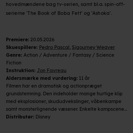
hovedmændene bag tv-serien, samt bl.a. spin-off-
serierne 'The Book of Boba Fett' og 'Ashoka'.
Premiere
:
20.05.2026
Skuespillere
:
Pedro Pascal
,
Sigourney Weaver
Genre
:
Action / Adventure / Fantasy / Science
Fiction
Instruktion
:
Jon Favreau
Aldersmærke
med vurdering
:
11 år
Filmen har en dramatisk og actionpræget
grundstemning. Den indeholder mange hurtige klip
med eksplosioner, skududvekslinger, våbenkampe
samt monsterlignende væsener. Enkelte kampscener
understøttes af intens lydside med torden og
Distributør
:
Disney
urovækkende musik. Hovedkaraktererne befinder
sig gentagne gange i farefulde situationer, hvor de