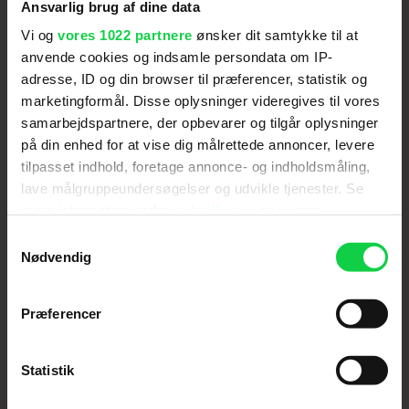
Ansvarlig brug af dine data
Vi og
vores 1022 partnere
ønsker dit samtykke til at
Soundvenue
anvende cookies og indsamle persondata om IP-
adresse, ID og din browser til præferencer, statistik og
marketingformål. Disse oplysninger videregives til vores
"Er et underholdende, enkeltstående actioneventyr,
samarbejdspartnere, der opbevarer og tilgår oplysninger
som kan nydes uden særlig baggrundsviden." (Jonas
på din enhed for at vise dig målrettede annoncer, levere
Ernst Monty)
tilpasset indhold, foretage annonce- og indholdsmåling,
lave målgruppeundersøgelser og udvikle tjenester. Se
mere information under
indstillinger
og i vores
Børsen
persondatapolitik. Du kan altid trække dit samtykke
Samtykkevalg
tilbage eller ændre indstillinger fra vores
Nødvendig
"Er et underholdende gensyn med galaksen langt,
"Cookiedeklaration", eller ved at trykke på "Privacy
langt borte, men også endnu et tegn på en
trigger" ikonet.
Præferencer
franchise, der savner nye idéer." (Michael Solgaard)
Hvis du tillader det, vil vi også gerne:
Indsamle præcise oplysninger om din placering,
Statistik
CPHCulture
der kan være nøjagtig inden for få meter