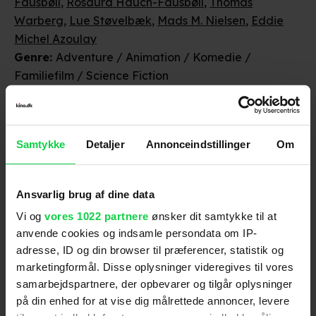
Fausbøll
,
Rosaura Hauch-Fausbøll
,
Thomas
Warberg
,
Lue Støvelbæk
,
Mads M. Nielsen
,
Eddie
Michel Azoulay
Genre
:
Adventure / Animation / Komedie /
Familiefilm / Science Fiction
Instruktion
:
Pierre Coffin
Manus
:
Brian Lynch
,
Pierre Coffin
Nationalitet
:
USA
Samtykke
Detaljer
Annonceindstillinger
Om
Aldersmærke
med vurdering
:
Frarådes børn under
7 år
Animationsfilmen har en humoristisk grundstemning
Ansvarlig brug af dine data
og er fortalt i et højt tempo. Den indeholder en
Vi og
vores 1022 partnere
ønsker dit samtykke til at
række dramatiske scener, hvor hovedkaraktererne
anvende cookies og indsamle persondata om IP-
optræder i farefulde situationer og forfølges af
adresse, ID og din browser til præferencer, statistik og
truende væsner. I en scene ses en karakter blive
Originalsprog
:
Engelsk, Dansk
marketingformål. Disse oplysninger videregives til vores
halshugget, og senere truer flere monstre med at
Produktionsår
:
2026
samarbejdspartnere, der opbevarer og tilgår oplysninger
destruere en by og to af filmens hovedkarakterer.
Distributør
:
UIP
på din enhed for at vise dig målrettede annoncer, levere
Da det hele imidlertid foregår inden for en komisk