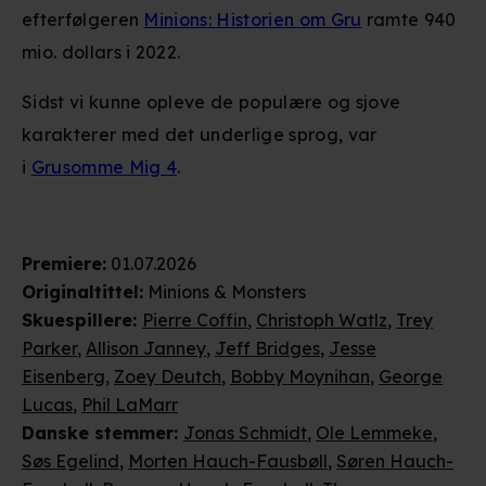
efterfølgeren
Minions: Historien om Gru
ramte 940
mio. dollars i 2022.
Sidst vi kunne opleve de populære og sjove
karakterer med det underlige sprog, var
i
Grusomme Mig 4
.
Premiere
:
01.07.2026
Originaltittel:
Minions & Monsters
Skuespillere
:
Pierre Coffin
,
Christoph Watlz
,
Trey
Parker
,
Allison Janney
,
Jeff Bridges
,
Jesse
Eisenberg
,
Zoey Deutch
,
Bobby Moynihan
,
George
Lucas
,
Phil LaMarr
Danske stemmer
:
Jonas Schmidt
,
Ole Lemmeke
,
Søs Egelind
,
Morten Hauch-Fausbøll
,
Søren Hauch-