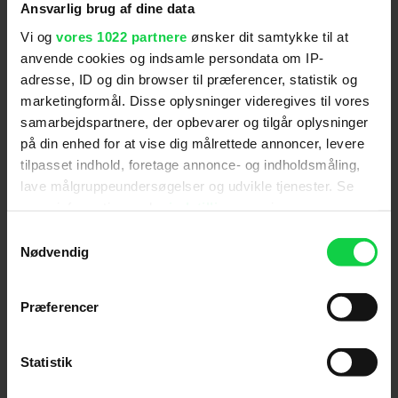
repræsenterer en endnu mere resistent og
Ansvarlig brug af dine data
intelligent generation end de tidligere.
Vi og
vores 1022 partnere
ønsker dit samtykke til at
anvende cookies og indsamle persondata om IP-
adresse, ID og din browser til præferencer, statistik og
marketingformål. Disse oplysninger videregives til vores
Skuespillere
:
Sigourney Weaver
,
Winona Ryder
,
samarbejdspartnere, der opbevarer og tilgår oplysninger
Ron Perlman
,
Dominique Pinon
,
Michael Wincott
,
på din enhed for at vise dig målrettede annoncer, levere
Brad Dourif
tilpasset indhold, foretage annonce- og indholdsmåling,
Genre
:
Action / Science Fiction / Thriller
lave målgruppeundersøgelser og udvikle tjenester. Se
Instruktion
:
Jean-Pierre Jeunet
mere information under
indstillinger
og i vores
persondatapolitik. Du kan altid trække dit samtykke
Aldersmærke
:
15 år
Samtykkevalg
tilbage eller ændre indstillinger fra vores
Nødvendig
Distributør
:
20th Century Fox
"Cookiedeklaration", eller ved at trykke på "Privacy
trigger" ikonet.
Præferencer
Hvis du tillader det, vil vi også gerne:
Indsamle præcise oplysninger om din placering,
Statistik
der kan være nøjagtig inden for få meter