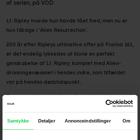
af serien, på VOD
Lt. Ripley troede hun havde fået fred, men nu er
hun tilbage i 'Alien Resurrection'.
200 år efter Ripleys ultimative offer på Fiorina 161,
er det endelig lykkedes at klone en perfekt
genskabelse af Lt. Ripley; komplet med Alien-
dronningevæsenet i hendes indre, som tilfældet
var på hendes dødstidspunkt.
Det er nu planen, at skrupelløse videnskabsmænd
vil isolere og siden selv lære at udnytte
væsenernes endeløse kraftressourcer. Men
Samtykke
Detaljer
Annonceindstillinger
Om
naturligvis er der ingen, der har taget højde for, at
disse nye, genetisk klonede væsener