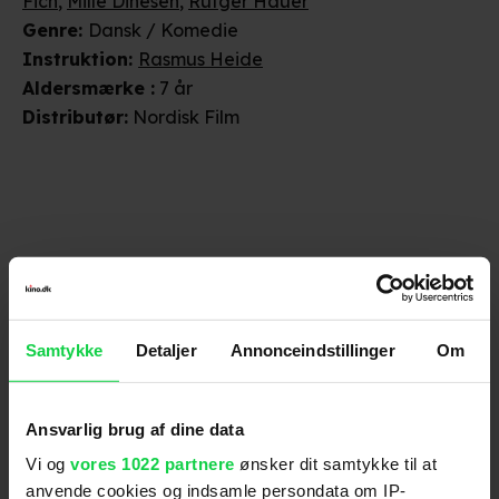
Fich
,
Mille Dinesen
,
Rutger Hauer
Genre
:
Dansk / Komedie
Instruktion
:
Rasmus Heide
Aldersmærke
:
7 år
Distributør
:
Nordisk Film
Anmeldelser fra medierne
Samtykke
Detaljer
Annonceindstillinger
Om
(
5
)
Ansvarlig brug af dine data
Vi og
vores 1022 partnere
ønsker dit samtykke til at
Berlingske
anvende cookies og indsamle persondata om IP-