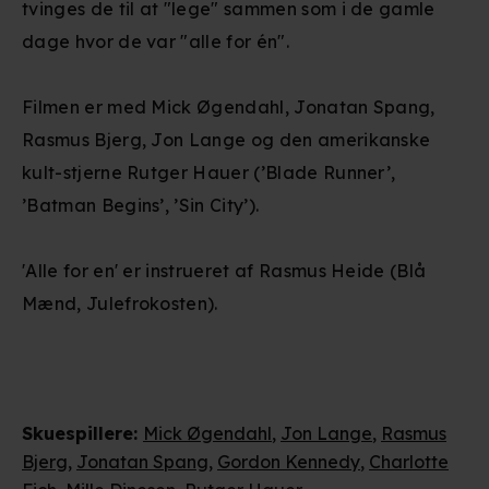
tvinges de til at "lege" sammen som i de gamle
dage hvor de var "alle for én".
Filmen er med Mick Øgendahl, Jonatan Spang,
Rasmus Bjerg, Jon Lange og den amerikanske
kult-stjerne Rutger Hauer (’Blade Runner’,
’Batman Begins’, ’Sin City’).
'Alle for en' er instrueret af Rasmus Heide (Blå
Mænd, Julefrokosten).
Skuespillere
:
Mick Øgendahl
,
Jon Lange
,
Rasmus
Bjerg
,
Jonatan Spang
,
Gordon Kennedy
,
Charlotte