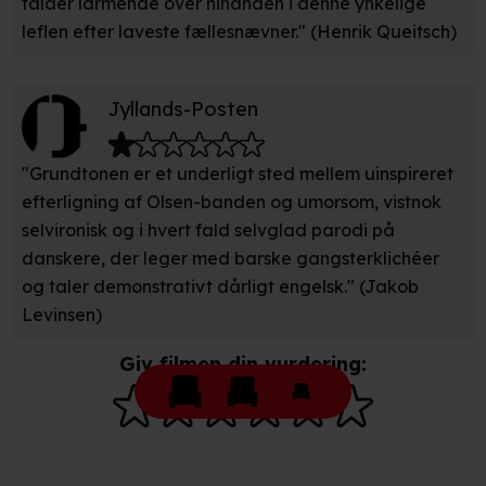
falder larmende over hinanden i denne ynkelige
indstillinger fra vores "Cookiedeklaration". Dine valg
leflen efter laveste fællesnævner." (Henrik Queitsch)
anvendes på hele websitet.
Vi bruger egne cookies og cookies fra tredjeparter til at
Jyllands-Posten
optimere dit besøg på vores hjemmeside. Det gør vi for
at sikre funktionalitet, generere statistik, huske dine
"Grundtonen er et underligt sted mellem uinspireret
præferencer og til markedsføring.
efterligning af Olsen-banden og umorsom, vistnok
Når vi anvender cookies, behandler vi kortvarigt din IP-
selvironisk og i hvert fald selvglad parodi på
adresse. IP-adressen kan blive delt med vores
danskere, der leger med barske gangsterklichéer
partnere.
Du kan læse mere om vores brug af cookies og
og taler demonstrativt dårligt engelsk." (Jakob
behandling af dine personoplysninger i både vores
Levinsen)
privatlivspolitik
og
cookiepolitik
.
Giv filmen din vurdering: