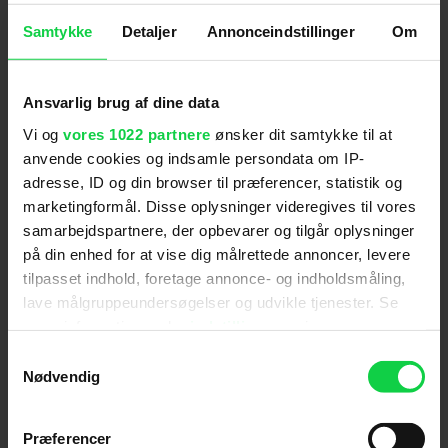
Eventyret i Minimoysernes verden kan begynde...
Samtykke
Detaljer
Annonceindstillinger
Om
'Arthur og Minimoyserne' er med et
produktionsbudget på 85 millioner dollars
Luc
Ansvarlig brug af dine data
Bessons
den dyreste europæiske, 3D-animerede
Vi og
vores 1022 partnere
ønsker dit samtykke til at
spillefilm til dato. Et ambitiøst og ortryllende
anvende cookies og indsamle persondata om IP-
animationseventyr baseret på instruktørens
adresse, ID og din browser til præferencer, statistik og
populære børnebogserie.
marketingformål. Disse oplysninger videregives til vores
samarbejdspartnere, der opbevarer og tilgår oplysninger
på din enhed for at vise dig målrettede annoncer, levere
tilpasset indhold, foretage annonce- og indholdsmåling,
Skuespillere
:
Freddie Highmore
,
Mia Farrow
,
lave målgruppeundersøgelser og udvikle tjenester. Se
Madonna
,
Snoop Dogg
,
David Bowie
,
Jimmy Fallon
,
mere information under
indstillinger
og i vores
Emilio Estevez
,
Robert De Niro
,
Jason Bateman
,
persondatapolitik. Du kan altid trække dit samtykke
Samtykkevalg
Harvey Keitel
tilbage eller ændre indstillinger fra vores
Nødvendig
Genre
:
Familiefilm / Adventure
"Cookiedeklaration", eller ved at trykke på "Privacy
Instruktion
:
Luc Besson
trigger" ikonet.
Præferencer
Aldersmærke
:
7 år