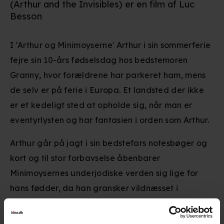
(Arthur and the Invisibles) er en film af Luc
Besson
I 'Arthur og Minimoyserne' Arthur i sin sommerferie
fejre sin 10-års fødselsdag hos bedstemoren
Granny, hvor forældrene har parkeret ham, mens
de selv er på ferie i Europa. Et landsted der ikke
er et kedeligt sted at opholde sig, når man er
eventyrlysten og har fantasien i orden som Arthur.
Arthur går på jagt i sin bedstefars notesbøger og
kort og til stor forbavselse åbenbarer
Minimoysernes underjodiske verden sig lige for
hans fødder, da han gransker vildnæsset i
baghaven.