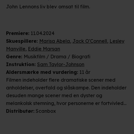
John Lennons liv blev omsat til film.
Premiere
:
11.04.2024
Skuespillere
:
Marisa Abela
,
Jack O'Connell
,
Lesley
Manville
,
Eddie Marsan
Genre
:
Musikfilm / Drama / Biografi
Instruktion
:
Sam Taylor-Johnson
Aldersmærke
med vurdering
:
11 år
Filmen indeholder flere dramatiske scener med
anholdelser, overfald og slåskampe. Den indeholder
desuden mange scener med en dyster og
melankolsk stemning, hvor personerne er fortvivlede,
deprimerede og græder og scener med forskellige
Distributør
:
Scanbox
former for misbrug. Filmen indeholder desuden
scener, hvor personerne har sex. Da scenerne ikke er