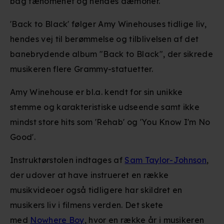
bag fænomenet og hendes dæmoner.
'Back to Black' følger Amy Winehouses tidlige liv,
hendes vej til berømmelse og tilblivelsen af det
banebrydende album "Back to Black", der sikrede
musikeren flere Grammy-statuetter.
Amy Winehouse er bl.a. kendt for sin unikke
stemme og karakteristiske udseende samt ikke
mindst store hits som 'Rehab' og 'You Know I'm No
Good'.
Instruktørstolen indtages af
Sam Taylor-Johnson
,
der udover at have instrueret en række
musikvideoer også tidligere har skildret en
musikers liv i filmens verden. Det skete
med
Nowhere Boy
, hvor en række år i musikeren