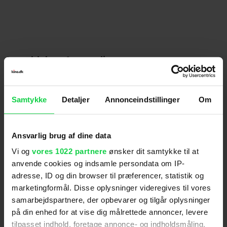
udpenslede, vurderes filmen til kun at kunne virke
skræmmende eller grænseoverskridende på børn
under 11 år.
Anmeldelser fra medierne
(
6
)
Samtykke
Detaljer
Annonceindstillinger
Om
Alt for damerne
Ansvarlig brug af dine data
Vi og
vores 1022 partnere
ønsker dit samtykke til at
"Lykkeligvis får Marisa Abela [...] vristet en storslået
anvende cookies og indsamle persondata om IP-
præstation frem, der er absolut rørende og stærk.
adresse, ID og din browser til præferencer, statistik og
Hendes Amy er rå. Et rigtigt menneske frem for en
marketingformål. Disse oplysninger videregives til vores
parodi." (Stephanie Caruana)
samarbejdspartnere, der opbevarer og tilgår oplysninger
på din enhed for at vise dig målrettede annoncer, levere
tilpasset indhold, foretage annonce- og indholdsmåling,