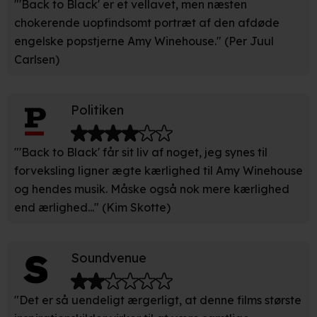
"'Back to Black' er et vellavet, men næsten
at sikre funktionalitet, generere statistik, huske dine
chokerende uopfindsomt portræt af den afdøde
præferencer og til markedsføring.
engelske popstjerne Amy Winehouse." (Per Juul
Carlsen)
Når vi anvender cookies, behandler vi kortvarigt din IP-
adresse. IP-adressen kan blive delt med vores
partnere.
Du kan læse mere om vores brug af cookies og
Politiken
behandling af dine personoplysninger i både vores
privatlivspolitik
og
cookiepolitik
.
"'Back to Black' får sit liv af noget, jeg synes til
forveksling ligner ægte kærlighed til Amy Winehouse
og hendes musik. Måske også nok mere kærlighed
end ærlighed..." (Kim Skotte)
Soundvenue
"Det er så uendeligt ærgerligt, at denne films største