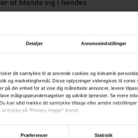
er at blande sig i hendes
Detaljer
Annonceindstillinger
Giv filmen din vurdering:
sker dit samtykke til at anvende cookies og indsamle personda
istik og marketingformål. Disse oplysninger videregives til vore
ikum
er på din enhed for at vise dig målrettede annoncer, levere tilpas
 lave målgruppeundersøgelser og udvikle tjenester. Se mere inf
 skrevet en anmeldelse af Being Julia
Du kan altid trække dit samtykke tilbage eller ændre indstillinger
 at trykke på "Privacy trigger" ikonet.
så gerne:
sninger om din placering, der kan være nøjagtig inden for få me
Præferencer
Statistik