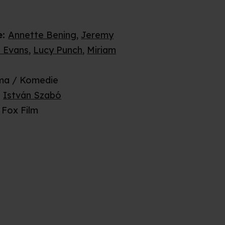
e
:
Annette Bening
,
Jeremy
 Evans
,
Lucy Punch
,
Miriam
ma / Komedie
:
István Szabó
Fox Film