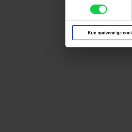
Identificere din enhed
Dine valg anvendes på hele w
Vi ønsker dit samtykke til at
marketingformål. Disse oplys
Kun nødvendige cook
enhed for at vise dig målrett
produktudvikling og opnå målg
Hvis du tillader det, vil vi og
Indsamle præcise oplysnin
Identificere din enhed bas
Du kan altid trække dit samty
hele websitet.
Vi bruger egne cookies og coo
funktionalitet, generere stati