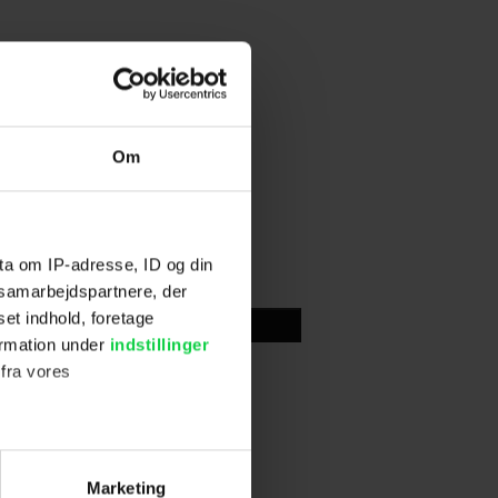
Om
ta om IP-adresse, ID og din
s samarbejdspartnere, der
set indhold, foretage
Skriv anmeldelse
ormation under
indstillinger
 fra vores
ter
Marketing