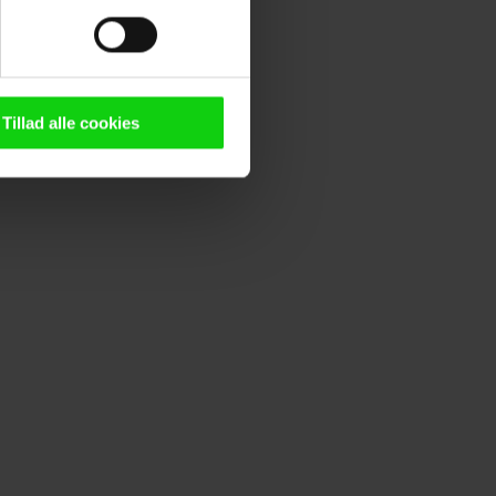
ting)
n browser til statistik og
g tilgår oplysninger på din
Tillad alle cookies
oldsmåling, lave
persondatapolitik.
n". Dine valg anvendes på
e. Det gør vi for at sikre