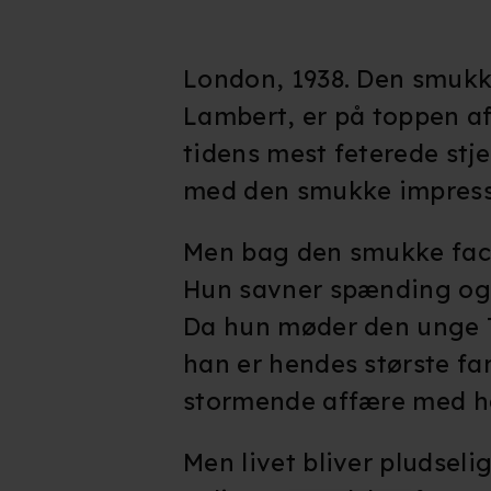
London, 1938. Den smukke
Lambert, er på toppen af 
tidens mest feterede stje
med den smukke impressa
Men bag den smukke faca
Hun savner spænding og 
Da hun møder den unge T
han er hendes største fan
stormende affære med 
Men livet bliver pludseli