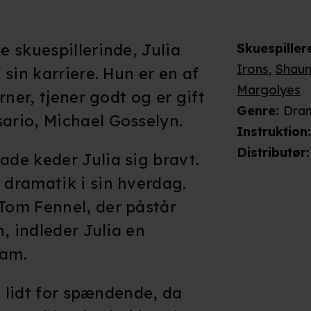
 skuespillerinde, Julia
Skuespiller
Irons
,
Shaun
sin karriere. Hun er en af
Margolyes
rner, tjener godt og er gift
Genre
:
Dra
rio, Michael Gosselyn.
Instruktion
Distributør
:
de keder Julia sig bravt.
dramatik i sin hverdag.
om Fennel, der påstår
, indleder Julia en
ham.
g lidt for spændende, da