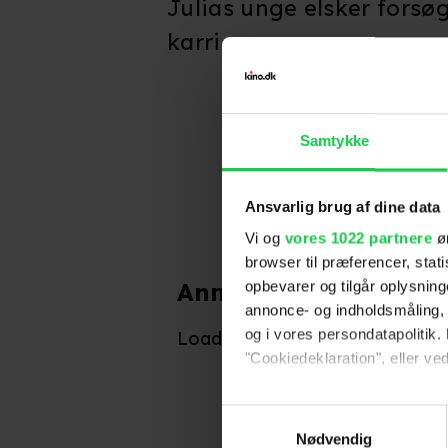
Julias unge elsker forsøg
karriere...
Samtykke
Ansvarlig brug af dine data
Vi og
vores 1022 partnere
øn
browser til præferencer, stat
Anmeldelser fra publ
opbevarer og tilgår oplysning
annonce- og indholdsmåling,
Indtil videre har ingen
og i vores persondatapolitik. 
Loader...
"Cookiedeklaration", eller ved
Hvis du tillader det, vil vi og
Samtykkevalg
Indsamle præcise oply
Nødvendig