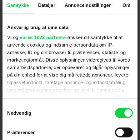
Hovedpersonen i ’Dark City’, John Murdoch,
Samtykke
Detaljer
Annonceindstillinger
Om
vågner en dag med hukommelsestab i badekarret
på et snusket hotel i en fremmed by og finder ud
Ansvarlig brug af dine data
af, at han er eftersøgt for en stribe barbariske
Vi og
vores 1022 partnere
ønsker dit samtykke til at
mord. Han beslutter sig for at opklare sagen
anvende cookies og indsamle persondata om IP-
forfulgt af både politiet og en bizar gruppe,
adresse, ID og din browser til præferencer, statistik og
omtalt som ”The Strangers”. Visuelt befinder vi os
marketingformål. Disse oplysninger videregives til vores
samarbejdspartnere, der opbevarer og tilgår oplysninger
et sted mellem ’Metropolis’ og ’The Matrix’.
på din enhed for at vise dig målrettede annoncer, levere
Fascinerende – mildt sagt.
tilpasset indhold, foretage annonce- og indholdsmåling,
lave målgruppeundersøgelser og udvikle tjenester. Se
mere information under
indstillinger
og i vores
persondatapolitik. Du kan altid trække dit samtykke
Skuespillere
:
Brandon Lee
,
Ernie Hudson
,
Michael
Samtykkevalg
tilbage eller ændre indstillinger fra vores
Nødvendig
Wincott
"Cookiedeklaration", eller ved at trykke på "Privacy
Genre
:
Action / Thriller
trigger" ikonet.
Instruktion
:
Alex Proyas
Præferencer
Distributør
:
Miramax