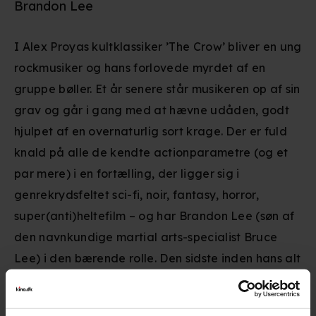
Brandon Lee
I Alex Proyas kultklassiker ’The Crow’ bliver en ung
rockmusiker og hans forlovede myrdet af en
gruppe bøller. Et år senere står musikeren op af sin
grav og går i gang med at hævne udåden, godt
hjulpet af en overnaturlig sort krage. Der er fuld
knald på alle de kendte actionparametre (og et
par mere) i en fortælling, der ligger sig i
genrekrydsfeltet sci-fi, noir, fantasy, horror,
super(anti)heltefilm – og har Brandon Lee (søn af
den navnkundige martial arts-specialist Bruce
Lee) i den bærende rolle. Den sidste inden hans alt
for tidlige død i en alder af bare 28 år.