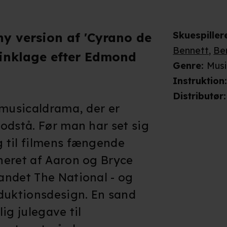
Skuespiller
ny version af 'Cyrano de
Bennett
,
Be
Dinklage efter Edmond
Genre
:
Musi
Instruktion
Distributør
:
 musicaldrama, der er
odstå. Før man har set sig
 til filmens fængende
neret af Aaron og Bryce
andet The National - og
duktionsdesign. En sand
ig julegave til