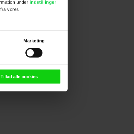
ormation under
indstillinger
 fra vores
ter
Marketing
ting)
n browser til statistik og
g tilgår oplysninger på din
Tillad alle cookies
oldsmåling, lave
persondatapolitik.