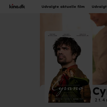
Udvalgte aktuelle film
Udvalgt
Cy
©
MG
2 t. 4