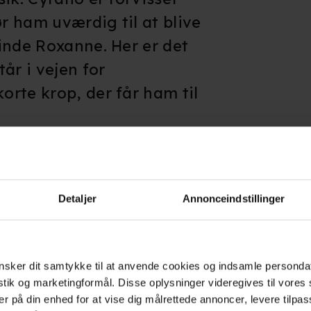
 ham uværdig til at blive
inde Roxanne. Her er det
år i vejen for
rte krop, der får ham til
.
lt imponerende, ikke kun
for sit kreative
Detaljer
Annonceindstillinger
e bjergtagende
ndlevelse præger
licerede
sker dit samtykke til at anvende cookies og indsamle personda
ne forelsker sig i
istik og marketingformål. Disse oplysninger videregives til vore
er på din enhed for at vise dig målrettede annoncer, levere tilpas
i Cyranos regiment, der dog