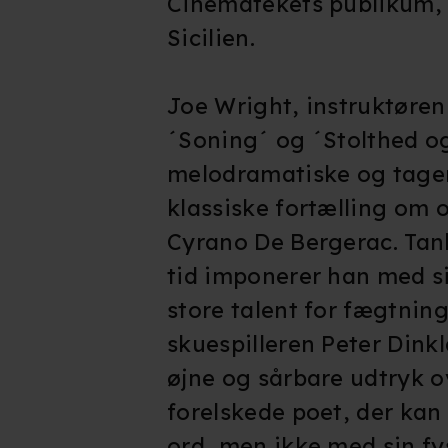
Cinematekets publikum,
Sicilien.
Joe Wright, instruktøre
´Soning´ og ´Stolthed og
melodramatiske og tager
klassiske fortælling om 
Cyrano De Bergerac. Tan
tid imponerer han med si
store talent for fægtnin
skuespilleren Peter Din
øjne og sårbare udtryk 
forelskede poet, der kan
ord, men ikke med sin fys