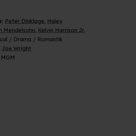
e
:
Peter Dinklage
,
Haley
n Mendelsohn
,
Kelvin Harrison Jr.
cal / Drama / Romantik
:
Joe Wright
MGM