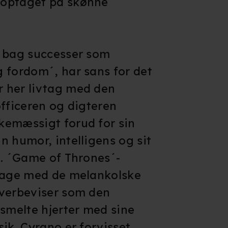
 optaget på skønne
n bag successer som
 fordom´, har sans for det
 her livtag med den
officeren og digteren
kemæssigt forud for sin
n humor, intelligens og sit
g. ´Game of Thrones´-
klage med de melankolske
overbeviser som den
 smelte hjerter med sine
ik. Cyrano er forvisset