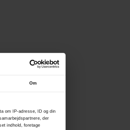
Om
ta om IP-adresse, ID og din
s samarbejdspartnere, der
set indhold, foretage