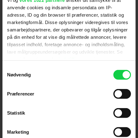
barn.
anvende cookies og indsamle persondata om IP-
adresse, ID og din browser til præferencer, statistik og
marketingformål. Disse oplysninger videregives til vores
samarbejdspartnere, der opbevarer og tilgår oplysninger
Skuespillere
:
Beate Bille
,
David Dencik
,
Noomi
på din enhed for at vise dig målrettede annoncer, levere
Rapace
tilpasset indhold, foretage annonce- og indholdsmåling,
Genre
:
Dansk / Drama
lave målgruppeundersøgelser og udvikle tjenester. Se
Instruktion
:
Simon Staho
mere information under
indstillinger
og i vores
Aldersmærke
:
15 år
persondatapolitik. Du kan altid trække dit samtykke
Samtykkevalg
Distributør
:
Filmcompagniet
tilbage eller ændre indstillinger fra vores
Nødvendig
"Cookiedeklaration", eller ved at trykke på "Privacy
trigger" ikonet.
Præferencer
Hvis du tillader det, vil vi også gerne:
Indsamle præcise oplysninger om din placering,
Statistik
der kan være nøjagtig inden for få meter
Giv filmen din vurdering:
Identificere din enhed baseret på en scanning af
Marketing
dens unikke karakteristika (fingerprinting)