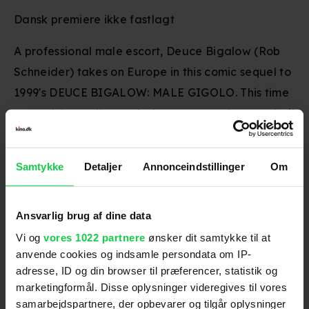
Dansk premiere ikke fastlagt
A professional male escort, Deuce Bigalow (Rob
Schneider) takes on Europe in this comic sequel to
1999's DEUCE BIGALOW: MALE GIGOLO. This time
around, he really needs the money, as he must bail
out a pimp (Eddie Griffin) who stands accused of
murdering some Dutch prostitutes.
Samtykke
Detaljer
Annonceindstillinger
Om
Skuespillere
:
Jean Reno
,
Rob Schneider
,
Eddie
Ansvarlig brug af dine data
Griffin
,
Til Schweiger
,
Jeroen Krabbé
Vi og
vores 1022 partnere
ønsker dit samtykke til at
Genre
:
Komedie
anvende cookies og indsamle persondata om IP-
Instruktion
:
Mike Bigelow
adresse, ID og din browser til præferencer, statistik og
Aldersmærke
:
11 år
marketingformål. Disse oplysninger videregives til vores
samarbejdspartnere, der opbevarer og tilgår oplysninger
Distributør
:
Sony Pictures