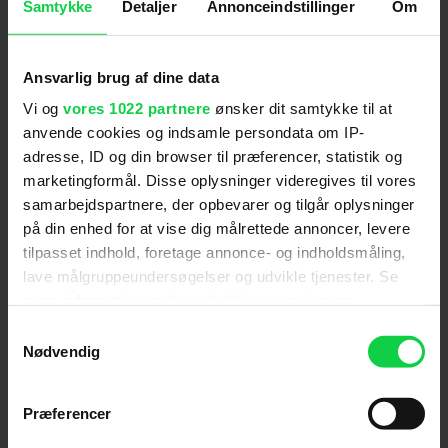
Samtykke
Detaljer
Annonceindstillinger
Om
Ansvarlig brug af dine data
Vi og
vores 1022 partnere
ønsker dit samtykke til at
anvende cookies og indsamle persondata om IP-
adresse, ID og din browser til præferencer, statistik og
Anmeldelser fra medierne
marketingformål. Disse oplysninger videregives til vores
samarbejdspartnere, der opbevarer og tilgår oplysninger
(
4
)
på din enhed for at vise dig målrettede annoncer, levere
tilpasset indhold, foretage annonce- og indholdsmåling,
lave målgruppeundersøgelser og udvikle tjenester. Se
mere information under
indstillinger
og i vores
Jyllands-Posten
persondatapolitik. Du kan altid trække dit samtykke
Samtykkevalg
tilbage eller ændre indstillinger fra vores
Nødvendig
"... udarter i fjollerier, der ikke kalder på latteren,
"Cookiedeklaration", eller ved at trykke på "Privacy
højst - en sjælden gang - på det skæve grin eller
trigger" ikonet.
Præferencer
mest af alt en kedsomhedens hovedrysten." (Johs H.
Christensen)
Hvis du tillader det, vil vi også gerne: