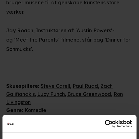
bruger musene til at genskabe kunstens store
værker.
Jay Roach, Instruktøren af' 'Austin Powers'-
og 'Meet the Parents'-filmene, står bag 'Dinner for
Schmucks'.
Skuespillere
:
Steve Carell
,
Paul Rudd
,
Zach
Galifianakis
,
Lucy Punch
,
Bruce Greenwood
,
Ron
Livingston
Genre
:
Komedie
Instruktion
:
Jay Roach
Aldersmærke
:
7 år
Distributør
:
UIP