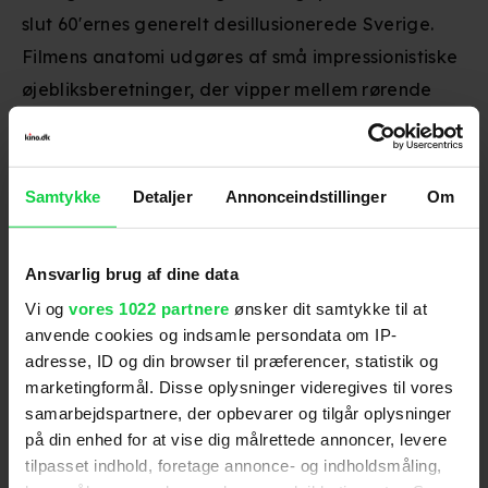
slut 60'ernes generelt desillusionerede Sverige.
Filmens anatomi udgøres af små impressionistiske
øjebliksberetninger, der vipper mellem rørende
realisme og absurditet – det gælder bl.a. et
krebsegilde noget ud over det sædvanlige. Selv
om filmen er en kærlighedshistorie, viser Roy
Samtykke
Detaljer
Annonceindstillinger
Om
Andersson allerede her evnen til at afdække sine
figurers mørkere sider.
Ansvarlig brug af dine data
Vi og
vores 1022 partnere
ønsker dit samtykke til at
anvende cookies og indsamle persondata om IP-
Instruktion
:
Roy Andersson
adresse, ID og din browser til præferencer, statistik og
marketingformål. Disse oplysninger videregives til vores
samarbejdspartnere, der opbevarer og tilgår oplysninger
på din enhed for at vise dig målrettede annoncer, levere
tilpasset indhold, foretage annonce- og indholdsmåling,