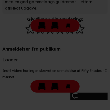
med en god gammeldags guldroman i lettere
at sikre funktionalitet, generere statistik, huske dine
afklædt udgave.
præferencer og til markedsføring.
Giv filmen din vurdering:
Når vi anvender cookies, behandler vi kortvarigt din IP-
adresse. IP-adressen kan blive delt med vores
partnere.
Du kan læse mere om vores brug af cookies og
behandling af dine personoplysninger i både vores
privatlivspolitik
og
cookiepolitik
.
Anmeldelser fra publikum
Loader...
Indtil videre har ingen skrevet en anmeldelse af Fifty Shades - I
mørket
Skriv anmeldelse