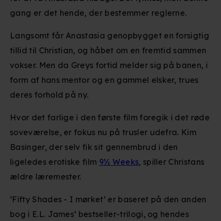
gang er det hende, der bestemmer reglerne.
Langsomt får Anastasia genopbygget en forsigtig
tillid til Christian, og håbet om en fremtid sammen
vokser. Men da Greys fortid melder sig på banen, i
form af hans mentor og en gammel elsker, trues
deres forhold på ny.
Hvor det farlige i den første film foregik i det røde
soveværelse, er fokus nu på trusler udefra. Kim
Basinger, der selv fik sit gennembrud i den
ligeledes erotiske film
9½ Weeks
, spiller Christans
ældre læremester.
’Fifty Shades - I mørket’ er baseret på den anden
bog i E.L. James’ bestseller-trilogi, og hendes