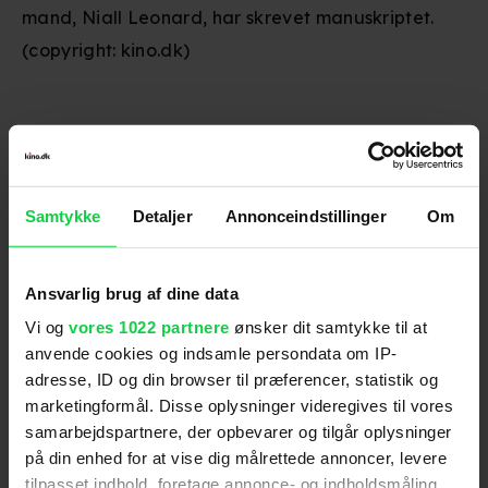
mand, Niall Leonard, har skrevet manuskriptet.
(copyright: kino.dk)
Premiere
:
09.02.2017
Skuespillere
:
Dakota Johnson
,
Jamie Dornan
,
Kim
Basinger
,
Bella Heathcote
,
Eric Johnson
,
Luke
Samtykke
Detaljer
Annonceindstillinger
Om
Grimes
,
Eloise Mumford
,
Hugh Dancy
,
Jennifer Ehle
,
Marcia Gay Harden
Genre
:
Drama / Romantik
Ansvarlig brug af dine data
Instruktion
:
James Foley
Vi og
vores 1022 partnere
ønsker dit samtykke til at
Aldersmærke
med vurdering
:
15 år
anvende cookies og indsamle persondata om IP-
Filmen har en anspændt grundstemning. Den skrider
adresse, ID og din browser til præferencer, statistik og
for det meste roligt frem, og meget af handlingen
marketingformål. Disse oplysninger videregives til vores
foregår i dialogen. Filmens gennemgående tema er
samarbejdspartnere, der opbevarer og tilgår oplysninger
imidlertid sex – heraf en del sadomasochisme. Der er
på din enhed for at vise dig målrettede annoncer, levere
tilpasset indhold, foretage annonce- og indholdsmåling,
adskillige længerevarende sexscener, hvoraf nogle
Distributør
:
UIP