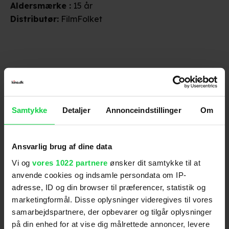
Aldersmærke
:
15 år
Distributør
:
FilmFolket
Samtykke
Detaljer
Annonceindstillinger
Om
Anmeldelser fra medierne
(
5
)
Ansvarlig brug af dine data
Vi og
vores 1022 partnere
ønsker dit samtykke til at
anvende cookies og indsamle persondata om IP-
Jyllands-Posten
adresse, ID og din browser til præferencer, statistik og
marketingformål. Disse oplysninger videregives til vores
samarbejdspartnere, der opbevarer og tilgår oplysninger
Historien, som ellers er vild og rå nok, chokerer ingen
på din enhed for at vise dig målrettede annoncer, levere
og sætter aldrig fuldt blus på følelserne, skønt både