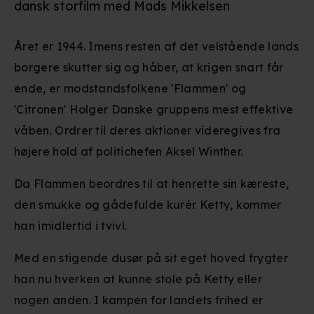
dansk storfilm med Mads Mikkelsen
Året er 1944. Imens resten af det velstående lands
borgere skutter sig og håber, at krigen snart får
ende, er modstandsfolkene 'Flammen' og
'Citronen' Holger Danske gruppens mest effektive
våben. Ordrer til deres aktioner videregives fra
højere hold af politichefen Aksel Winther.
Da Flammen beordres til at henrette sin kæreste,
den smukke og gådefulde kurér Ketty, kommer
han imidlertid i tvivl.
Med en stigende dusør på sit eget hoved frygter
han nu hverken at kunne stole på Ketty eller
nogen anden. I kampen for landets frihed er