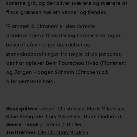
zonerne grå, og det bliver sværere og sværere at
finde grænsen mellem venner og fjender.
'Flammen & Citronen' er den dyreste
dansksprogede filmsatsning nogensinde, og er
baseret på virkelige hændelser og
øjenvidneberetninger fra nogle af de personer,
der har oplevet Bent Faurschou Hviid (Flammen)
og Jørgen Haagen Schmith (Citronen) på
allernærmeste hold.
Skuespillere
:
Jesper Christensen
,
Mads Mikkelsen
,
Stine Stengade
,
Lars Mikkelsen
,
Thure Lindhardt
Genre
:
Dansk / Drama / Thriller
Instruktion
:
Ole Christian Madsen