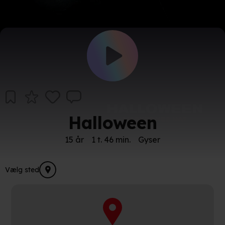
Halloween
15 år
1 t. 46 min.
Gyser
Vælg sted