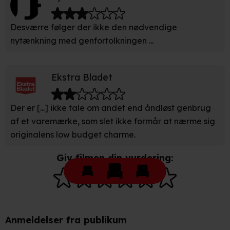
indstillinger fra vores "Cookiedeklaration". Dine valg
anvendes på hele websitet.
Desværre følger der ikke den nødvendige
Vi bruger egne cookies og cookies fra tredjeparter til at
nytænkning med genfortolkningen ...
optimere dit besøg på vores hjemmeside. Det gør vi for
at sikre funktionalitet, generere statistik, huske dine
præferencer og til markedsføring.
Ekstra Bladet
Når vi anvender cookies, behandler vi kortvarigt din IP-
Der er [...] ikke tale om andet end åndløst genbrug
adresse. IP-adressen kan blive delt med vores
af et varemærke, som slet ikke formår at nærme sig
partnere.
Du kan læse mere om vores brug af cookies og
originalens low budget charme.
behandling af dine personoplysninger i både vores
privatlivspolitik
og
cookiepolitik
.
Giv filmen din vurdering:
Anmeldelser fra publikum