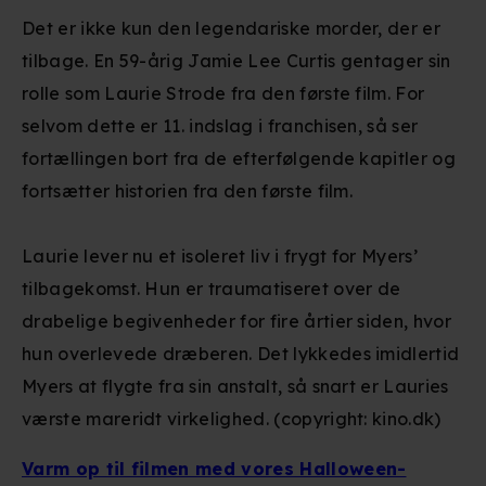
Det er ikke kun den legendariske morder, der er
tilbage. En 59-årig Jamie Lee Curtis gentager sin
rolle som Laurie Strode fra den første film. For
selvom dette er 11. indslag i franchisen, så ser
fortællingen bort fra de efterfølgende kapitler og
fortsætter historien fra den første film.
Laurie lever nu et isoleret liv i frygt for Myers’
tilbagekomst. Hun er traumatiseret over de
drabelige begivenheder for fire årtier siden, hvor
hun overlevede dræberen. Det lykkedes imidlertid
Myers at flygte fra sin anstalt, så snart er Lauries
værste mareridt virkelighed. (copyright: kino.dk)
Varm op til filmen med vores Halloween-