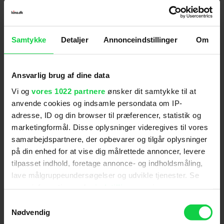
Psykiateren Dr Sam Loomis (Malcolm McDowell)
er den eneste, som kender årsagerne til Myers
uhæmmede ondskab og han er på sporet af den
Samtykke
Detaljer
Annonceindstillinger
Om
maskeklædte dræber.
Ansvarlig brug af dine data
I Haddonfield ånder alt fred og idyl. Halloween
nærmer sig og Myers lillesøster Carrie (Scout
Vi og
vores 1022 partnere
ønsker dit samtykke til at
anvende cookies og indsamle persondata om IP-
Taylor-Compton) skal på arbejde som babysitter.
adresse, ID og din browser til præferencer, statistik og
Efterhånden som mørket sænker sig rykker den
marketingformål. Disse oplysninger videregives til vores
maskeklædte ondskab nærmere. Nedslagtningen
samarbejdspartnere, der opbevarer og tilgår oplysninger
kan begynde.
på din enhed for at vise dig målrettede annoncer, levere
tilpasset indhold, foretage annonce- og indholdsmåling,
'Halloween' gik direkte ind som nr. 1 i USA.
lave målgruppeundersøgelser og udvikle tjenester. Se
mere information under
indstillinger
og i vores
persondatapolitik. Du kan altid trække dit samtykke
Samtykkevalg
tilbage eller ændre indstillinger fra vores
Nødvendig
Skuespillere
:
Brad Dourif
,
Malcolm McDowell
,
"Cookiedeklaration", eller ved at trykke på "Privacy