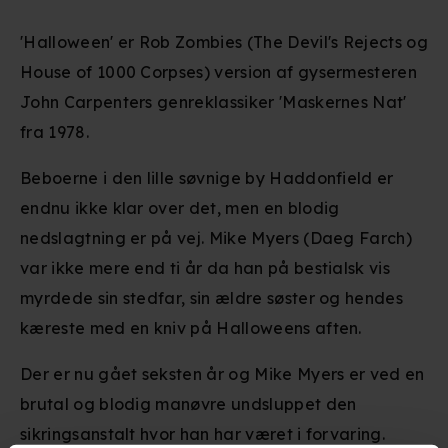
'Halloween' er Rob Zombies (The Devil's Rejects og
House of 1000 Corpses) version af gysermesteren
John Carpenters genreklassiker 'Maskernes Nat'
fra 1978.
Beboerne i den lille søvnige by Haddonfield er
endnu ikke klar over det, men en blodig
nedslagtning er på vej. Mike Myers (Daeg Farch)
var ikke mere end ti år da han på bestialsk vis
myrdede sin stedfar, sin ældre søster og hendes
kæreste med en kniv på Halloweens aften.
Der er nu gået seksten år og Mike Myers er ved en
brutal og blodig manøvre undsluppet den
sikringsanstalt hvor han har været i forvaring.