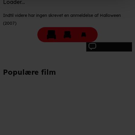
Loader...
Hvis du tillader det, vil vi også gerne:
Indtil videre har ingen skrevet en anmeldelse af Halloween
(2007)
Indsamle præcise oplysninger om din placering, der
kan være nøjagtig inden for få meter
Identificere din enhed baseret på en scanning af dens
unikke karakteristika (fingerprinting)
Skriv anmeldelse
Du kan altid trække dit samtykke tilbage eller ændre
indstillinger fra vores "Cookiedeklaration". Dine valg
Populære film
anvendes på hele websitet.
Vi bruger egne cookies og cookies fra tredjeparter til at
optimere dit besøg på vores hjemmeside. Det gør vi for
at sikre funktionalitet, generere statistik, huske dine
præferencer og til markedsføring.
Når vi anvender cookies, behandler vi kortvarigt din IP-
adresse. IP-adressen kan blive delt med vores