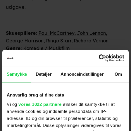
udgave.
Skuespillere
:
Paul McCartney
,
John Lennon
,
George Harrison
,
Ringo Starr
,
Richard Vernon
Genre
:
Komedie / Musikfilm
Instruktion
:
Richard Lester
Distributør
:
Proscenium Films
Samtykke
Detaljer
Annonceindstillinger
Om
Ansvarlig brug af dine data
Vi og
vores 1022 partnere
ønsker dit samtykke til at
anvende cookies og indsamle persondata om IP-
adresse, ID og din browser til præferencer, statistik og
Anmeldelser fra medierne
marketingformål. Disse oplysninger videregives til vores