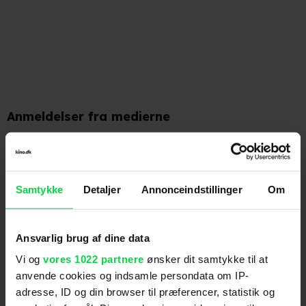
Anmeldelser fra medierne
(
4
)
Samtykke
Detaljer
Annonceindstillinger
Om
"... et vellykket [bromance- ]eksemplar, som man
Ansvarlig brug af dine data
måske ikke ligefrem elsker, men som det til gengæld
Vi og
vores 1022 partnere
ønsker dit samtykke til at
er svært ikke at holde af." (Erik Jensen)
anvende cookies og indsamle persondata om IP-
adresse, ID og din browser til præferencer, statistik og