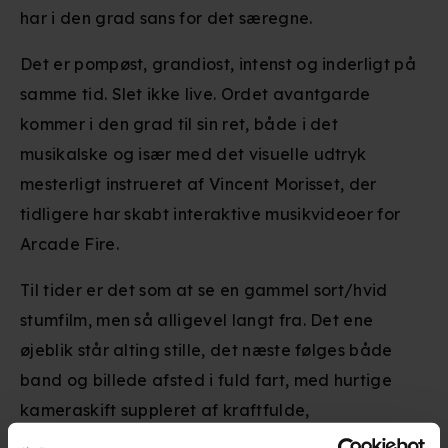
har i den grad sans for det særegne.
Det er pompøst, grandiost, intenst og inderligt på
samme tid. Slet ikke live. Ordet avantgarde
kommer i den grad til sin ret, både i det
musikalske og især med det visuelle udtryk
mesterligt instrueret af Vincent Morisset, der
tidligere har skabt interaktive musikvideoer for
Arcade Fire.
Til tider er det som at se en gammel sort/hvid
stumfilm, men så alligevel langt fra. Det ene
øjeblik står alting stille, det næste følges både
band og billede afsted i fuld fart, med hurtige
kameraskift suppleret af kraftfulde,
overvældende toner fra den islandske kvintet.