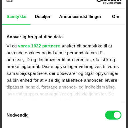
Det er live hele vejen igennem, kun afbrudt af
Samtykke
Detaljer
Annonceindstillinger
Om
enkelte små indslag med bandet og finurlige
mellemled, der mest af alt minder om den gode
gamle kreative børnetime med Jørgen Clevin.
Ansvarlig brug af dine data
Vi og
vores 1022 partnere
ønsker dit samtykke til at
Bandet startede som en trio tilbage i 1994. Nu er
anvende cookies og indsamle persondata om IP-
de en kvintet, der i år udgiver deres 8. plade. De
adresse, ID og din browser til præferencer, statistik og
marketingformål. Disse oplysninger videregives til vores
har hevet det bedste frem fra deres imponerende
samarbejdspartnere, der opbevarer og tilgår oplysninger
bagkatalog, og selvom man har set Sigur Rós live
på din enhed for at vise dig målrettede annoncer, levere
før, så gør man det gerne igen.
tilpasset indhold, foretage annonce- og indholdsmåling,
lave målgruppeundersøgelser og udvikle tjenester. Se
Man bliver suget ind i det her intense univers af
mere information under
indstillinger
og i vores
vellyd og æstetik, og med fare for at lyde
persondatapolitik. Du kan altid trække dit samtykke
Samtykkevalg
patetisk, så forvent omfattende gåsehud, for det
tilbage eller ændre indstillinger fra vores
Nødvendig
"Cookiedeklaration", eller ved at trykke på "Privacy
her er det vildeste, overdrevent
trigger" ikonet.