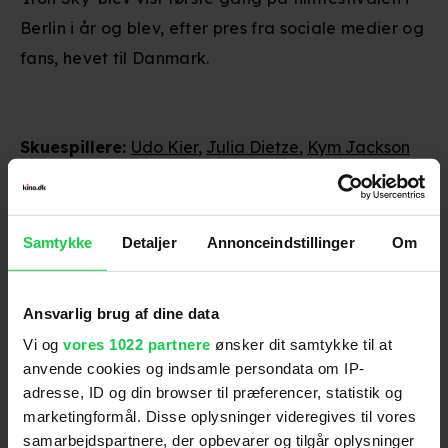
Berlin i år og blev, efter pres fra sociale medier og
fans, hevet til Danmark.
Skuespillere
:
Udo Kier
,
Julia Dietze
,
Kym Jackson
Genre
:
Science Fiction / Komedie
Instruktion
:
Timo Vuorensola
Aldersmærke
:
11 år
Samtykke
Detaljer
Annonceindstillinger
Om
Distributør
:
UIP
Ansvarlig brug af dine data
Vi og
vores 1022 partnere
ønsker dit samtykke til at
anvende cookies og indsamle persondata om IP-
adresse, ID og din browser til præferencer, statistik og
marketingformål. Disse oplysninger videregives til vores
samarbejdspartnere, der opbevarer og tilgår oplysninger
Anmeldelser fra medierne