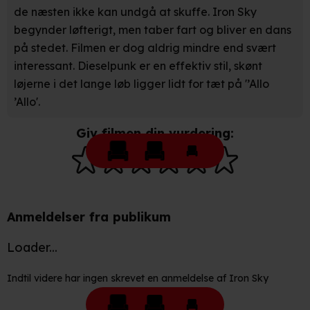
de næsten ikke kan undgå at skuffe. Iron Sky
Vi bruger egne cookies og cookies fra tredjeparter til at
optimere dit besøg på vores hjemmeside. Det gør vi for
begynder løfterigt, men taber fart og bliver en dans
at sikre funktionalitet, generere statistik, huske dine
på stedet. Filmen er dog aldrig mindre end svært
præferencer og til markedsføring.
interessant. Dieselpunk er en effektiv stil, skønt
løjerne i det lange løb ligger lidt for tæt på '’Allo
Når vi anvender cookies, behandler vi kortvarigt din IP-
’Allo'.
adresse. IP-adressen kan blive delt med vores
partnere.
Du kan læse mere om vores brug af cookies og
Giv filmen din vurdering:
behandling af dine personoplysninger i både vores
privatlivspolitik
og
cookiepolitik
.
Anmeldelser fra publikum
Loader...
Indtil videre har ingen skrevet en anmeldelse af Iron Sky