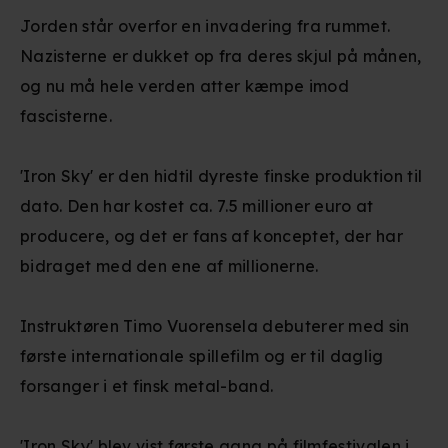
Jorden står overfor en invadering fra rummet.
Nazisterne er dukket op fra deres skjul på månen,
og nu må hele verden atter kæmpe imod
fascisterne.
'Iron Sky' er den hidtil dyreste finske produktion til
dato. Den har kostet ca. 7.5 millioner euro at
producere, og det er fans af konceptet, der har
bidraget med den ene af millionerne.
Instruktøren Timo Vuorensela debuterer med sin
første internationale spillefilm og er til daglig
forsanger i et finsk metal-band.
'Iron Sky' blev vist første gang på filmfestivalen i