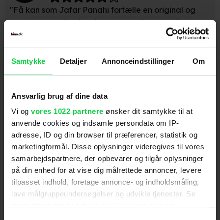
"Få kan som Jafar Panahi fortælle en original og
meget personlig historie, der samtlige afspejler
livsvilkårene i Iran lige netop nu." (Christian Brink)
Samtykke
Detaljer
Annonceindstillinger
Om
Filmmagasinet Ekko
Ansvarlig brug af dine data
"Er hverken Panahis mest personlige, originale eller
Vi og
vores 1022 partnere
ønsker dit samtykke til at
formfuldendte film. Alligevel føles den uomgængelig
anvende cookies og indsamle persondata om IP-
og som hans moralsk mest påtrængende film."
adresse, ID og din browser til præferencer, statistik og
(Rasmus Brendstrup)
marketingformål. Disse oplysninger videregives til vores
samarbejdspartnere, der opbevarer og tilgår oplysninger
på din enhed for at vise dig målrettede annoncer, levere
Information
tilpasset indhold, foretage annonce- og indholdsmåling,
lave målgruppeundersøgelser og udvikle tjenester. Se
"Instruktøren Jafar Panahi er Irans svar på Ken
mere information under
indstillinger
og i vores
Loach. Blot er det med livet og friheden som indsats,
persondatapolitik. Du kan altid trække dit samtykke