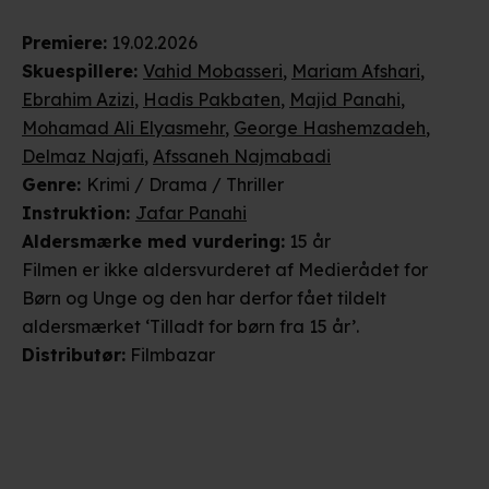
Premiere
:
19.02.2026
Skuespillere
:
Vahid Mobasseri
,
Mariam Afshari
,
Ebrahim Azizi
,
Hadis Pakbaten
,
Majid Panahi
,
Mohamad Ali Elyasmehr
,
George Hashemzadeh
,
Delmaz Najafi
,
Afssaneh Najmabadi
Genre
:
Krimi / Drama / Thriller
Instruktion
:
Jafar Panahi
Aldersmærke
med vurdering
:
15 år
Filmen er ikke aldersvurderet af Medierådet for
Børn og Unge og den har derfor fået tildelt
aldersmærket ‘Tilladt for børn fra 15 år’.
Distributør
:
Filmbazar