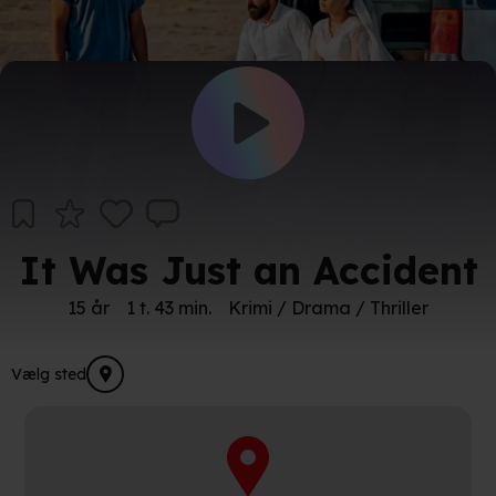
It Was Just an Accident
15 år
1 t. 43 min.
Krimi / Drama / Thriller
Vælg sted