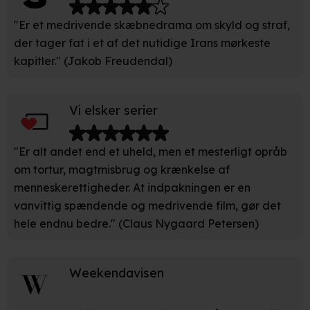
Når vi anvender cookies, behandler vi kortvarigt din IP-
"Er et medrivende skæbnedrama om skyld og straf,
adresse. IP-adressen kan blive delt med vores
der tager fat i et af det nutidige Irans mørkeste
partnere.
Du kan læse mere om vores brug af cookies og
kapitler." (Jakob Freudendal)
behandling af dine personoplysninger i både vores
privatlivspolitik
og
cookiepolitik
.
Vi elsker serier
"Er alt andet end et uheld, men et mesterligt opråb
om tortur, magtmisbrug og krænkelse af
menneskerettigheder. At indpakningen er en
vanvittig spændende og medrivende film, gør det
hele endnu bedre." (Claus Nygaard Petersen)
Weekendavisen