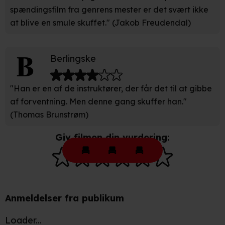
anvendes på hele websitet.
spændingsfilm fra genrens mester er det svært ikke
at blive en smule skuffet." (Jakob Freudendal)
Vi bruger egne cookies og cookies fra tredjeparter til at
optimere dit besøg på vores hjemmeside. Det gør vi for
at sikre funktionalitet, generere statistik, huske dine
Berlingske
præferencer og til markedsføring.
"Han er en af de instruktører, der får det til at gibbe
Når vi anvender cookies, behandler vi kortvarigt din IP-
af forventning. Men denne gang skuffer han."
adresse. IP-adressen kan blive delt med vores
partnere.
(Thomas Brunstrøm)
Du kan læse mere om vores brug af cookies og
behandling af dine personoplysninger i både vores
Giv filmen din vurdering:
privatlivspolitik
og
cookiepolitik
.
Anmeldelser fra publikum
Loader...