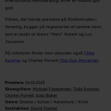
international menneskejagt efter en mission går
galt.
Filmen, der havde premiere på filmfestivalen i
Venedig, bygger på tegneserien af samme navn,
som er skabt af Alexis "Matz" Nolent og Luc
Jacamon.
På rollelisten finder man desuden også
Tilda
Swinton
og Charles Parnell (
Top Gun: Maverick
).
Premiere
:
26.10.2023
Skuespillere
:
Michael Fassbender
,
Tilda Swinton
,
Charles Parnell
,
Sala Baker
Genre
:
Drama / Action / Adventure / Krimi
Instruktion
:
David Fincher