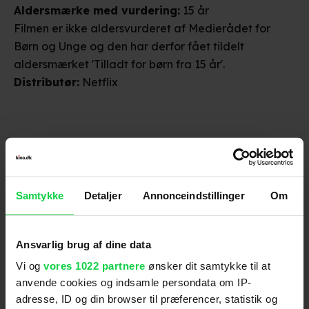
Aldersmærke
med vurdering
:
15 år
Filmen er ikke aldersvurderet af Medierådet for
Børn og Unge og den har derfor fået tildelt
aldersmærket 'Tilladt for børn fra 15 år'.
Distributør
:
Netflix
Samtykke
Detaljer
Annonceindstillinger
Om
Anmeldelser fra medierne
Ansvarlig brug af dine data
(
5
)
Vi og
vores 1022 partnere
ønsker dit samtykke til at
anvende cookies og indsamle persondata om IP-
adresse, ID og din browser til præferencer, statistik og
Filmmagasinet Ekko