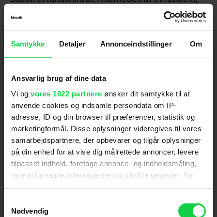
en by i hvilken kristne, muslimer og jøder har klaret
at leve fredeligt sammen gennem den korte
periode med våbenhvile mellem 2. og 3. Korstog.
Samtykke
Detaljer
Annonceindstillinger
Om
Fast besluttet på at efterleve "The Noble Oath"
Ansvarlig brug af dine data
og bundet af sin urokkelige ærlighed, finder
Balian sig i et fremmed land, tjenende en
Vi og
vores 1022 partnere
ønsker dit samtykke til at
anvende cookies og indsamle persondata om IP-
dødsdømt konge og tiltrukket af kongens
adresse, ID og din browser til præferencer, statistik og
gådefulde søster, Prinsesse Sibylla.
marketingformål. Disse oplysninger videregives til vores
samarbejdspartnere, der opbevarer og tilgår oplysninger
'Kingdom of Heaven' solgte 148.000 billetter i de
på din enhed for at vise dig målrettede annoncer, levere
tilpasset indhold, foretage annonce- og indholdsmåling,
danske biografer.
lave målgruppeundersøgelser og udvikle tjenester. Se
mere information under
indstillinger
og i vores
persondatapolitik. Du kan altid trække dit samtykke
Samtykkevalg
Skuespillere
:
Orlando Bloom
,
Eva Green
,
Liam
tilbage eller ændre indstillinger fra vores
Nødvendig