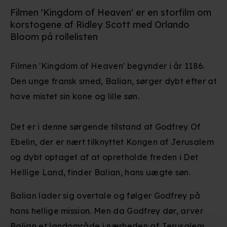
Filmen 'Kingdom of Heaven' er en storfilm om
korstogene af Ridley Scott med Orlando
Bloom på rollelisten
Filmen 'Kingdom of Heaven' begynder i år 1186.
Den unge fransk smed, Balian, sørger dybt efter at
have mistet sin kone og lille søn.
Det er i denne sørgende tilstand at Godfrey Of
Ebelin, der er nært tilknyttet Kongen af Jerusalem
og dybt optaget af at opretholde freden i Det
Hellige Land, finder Balian, hans uægte søn.
Balian lader sig overtale og følger Godfrey på
hans hellige mission. Men da Godfrey dør, arver
Balian et landområde i nærheden af Jerusalem,