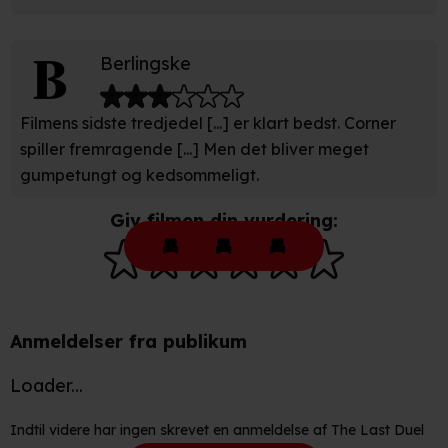
behandling af dine personoplysninger i både vores
privatlivspolitik
og
cookiepolitik
.
Berlingske
Filmens sidste tredjedel [...] er klart bedst. Corner
spiller fremragende [...] Men det bliver meget
gumpetungt og kedsommeligt.
Giv filmen din vurdering:
Anmeldelser fra publikum
Loader...
Indtil videre har ingen skrevet en anmeldelse af The Last Duel