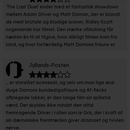
'The Last Duel' ender med et fantastisk showdown
Indsamle præcise oplysninger om din placering, der
mellem Adam Driver og Matt Damon, der er blandt
kan være nøjagtig inden for få meter
de mest brutale og blodige scener, Ridley Scott
Identificere din enhed baseret på en scanning af dens
nogensinde har filmet. Den stærke afslutning får
unikke karakteristika (fingerprinting)
næsten én til at tilgive, hvor dårligt filmen kom fra
land, og hvor forfærdelig Matt Damons frisure er.
Du kan altid trække dit samtykke tilbage eller ændre
indstillinger fra vores "Cookiedeklaration". Dine valg
anvendes på hele websitet.
Jyllands-Posten
Vi bruger egne cookies og cookies fra tredjeparter til at
optimere dit besøg på vores hjemmeside. Det gør vi for
... er storslået iscenesat, og selv om man lige skal
at sikre funktionalitet, generere statistik, huske dine
sluge Damons bundesligafrisure og Af-flecks
præferencer og til markedsføring.
afblegede lokker, er den lange film sin spilletid
værd. Det skyldes ikke mindst den altid
Når vi anvender cookies, behandler vi kortvarigt din IP-
fremragende Driver i rollen som le Gris, der i kraft af
adresse. IP-adressen kan blive delt med vores
sin dæmoniske fremtræden giver dramaet og tvivlen
partnere.
Du kan læse mere om vores brug af cookies og
nerve.