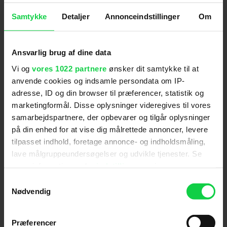
Aldersmærke
med vurdering
:
15 år
Samtykke
Detaljer
Annonceindstillinger
Om
Filmen har en dramatisk og konfliktfyldt stemning.
Den indeholder mange, langvarige scener med
blodige kampe og brutale drab, hvoraf én scene er
Ansvarlig brug af dine data
særligt udpenslet og voldsom. Hertil kommer flere
Vi og
vores 1022 partnere
ønsker dit samtykke til at
scener med voldtægt og med sex. På den baggrund
Distributør
:
Walt Disney Pictures
anvende cookies og indsamle persondata om IP-
vurderes det, at filmen kan virke skræmmende eller
adresse, ID og din browser til præferencer, statistik og
grænseoverskridende på børn under 15 år.
marketingformål. Disse oplysninger videregives til vores
samarbejdspartnere, der opbevarer og tilgår oplysninger
på din enhed for at vise dig målrettede annoncer, levere
tilpasset indhold, foretage annonce- og indholdsmåling,
lave målgruppeundersøgelser og udvikle tjenester. Se
mere information under
indstillinger
og i vores
Anmeldelser fra medierne
persondatapolitik. Du kan altid trække dit samtykke
Samtykkevalg
tilbage eller ændre indstillinger fra vores
Nødvendig
(
5
)
"Cookiedeklaration", eller ved at trykke på "Privacy
trigger" ikonet.
Præferencer