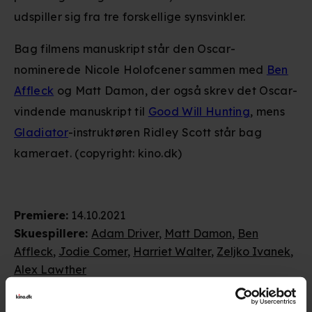
udspiller sig fra tre forskellige synsvinkler.
Bag filmens manuskript står den Oscar-
nominerede Nicole Holofcener sammen med
Ben
Affleck
og Matt Damon, der også skrev det Oscar-
vindende manuskript til
Good Will Hunting
, mens
Gladiator
-instruktøren Ridley Scott står bag
kameraet. (copyright: kino.dk)
Premiere
:
14.10.2021
Skuespillere
:
Adam Driver
,
Matt Damon
,
Ben
Affleck
,
Jodie Comer
,
Harriet Walter
,
Zeljko Ivanek
,
Alex Lawther
Genre
:
Drama / Action
Instruktion
:
Ridley Scott