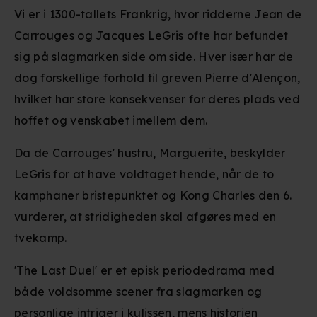
Vi er i 1300-tallets Frankrig, hvor ridderne Jean de
Carrouges og Jacques LeGris ofte har befundet
sig på slagmarken side om side. Hver især har de
dog forskellige forhold til greven Pierre d'Alençon,
hvilket har store konsekvenser for deres plads ved
hoffet og venskabet imellem dem.
Da de Carrouges' hustru, Marguerite, beskylder
LeGris for at have voldtaget hende, når de to
kamphaner bristepunktet og Kong Charles den 6.
vurderer, at stridigheden skal afgøres med en
tvekamp.
'The Last Duel' er et episk periodedrama med
både voldsomme scener fra slagmarken og
personlige intriger i kulissen, mens historien