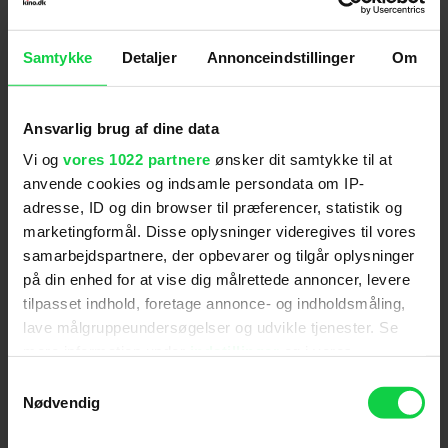
Instruktion
:
Neil Burger
Aldersmærke
:
15 år
Samtykke
Detaljer
Annonceindstillinger
Om
Distributør
:
Nordisk Film
Ansvarlig brug af dine data
Vi og
vores 1022 partnere
ønsker dit samtykke til at
anvende cookies og indsamle persondata om IP-
adresse, ID og din browser til præferencer, statistik og
marketingformål. Disse oplysninger videregives til vores
Anmeldelser fra medierne
samarbejdspartnere, der opbevarer og tilgår oplysninger
på din enhed for at vise dig målrettede annoncer, levere
(
4
)
tilpasset indhold, foretage annonce- og indholdsmåling,
lave målgruppeundersøgelser og udvikle tjenester. Se
mere information under
indstillinger
og i vores
persondatapolitik. Du kan altid trække dit samtykke
Ekstra Bladet
Samtykkevalg
tilbage eller ændre indstillinger fra vores
Nødvendig
"Cookiedeklaration", eller ved at trykke på "Privacy
"En stor del af grunden til, at 'Limitless' langt hen ad
trigger" ikonet.