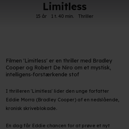
Limitless
15 år
1 t. 40 min.
Thriller
Filmen 'Limitless' er en thriller med Bradley
Cooper og Robert De Niro om et mystisk,
intelligens-forstærkende stof
I thrilleren 'Limitless' lider den unge forfatter
Eddie Morra (Bradley Cooper) af en nedslående,
kronisk skriveblokade.
En dag får Eddie chancen for at prøve et nyt