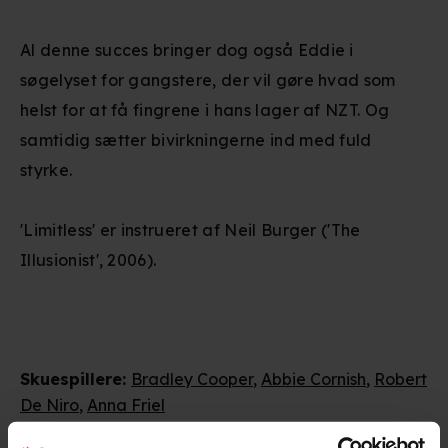
Al denne succes bringer dog også Eddie i
søgelyset for gangstere, der vil gøre hvad som
helst for at få fingrene i hans lager af NZT. Og
samtidig sætter bivirkningerne ind med fuld
styrke.
'Limitless' er instrueret af Neil Burger ('The
Illusionist', 2006).
Skuespillere
:
Bradley Cooper
,
Abbie Cornish
,
Robert
De Niro
,
Anna Friel
Genre
:
Thriller