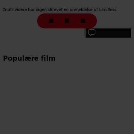
behandling af dine personoplysninger i både vores
Indtil videre har ingen skrevet en anmeldelse af Limitless
privatlivspolitik
og
cookiepolitik
.
Skriv anmeldelse
Populære film