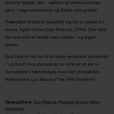
brutale fanger, der - vækket af deres kunstige
søvn - tager personalet og Emilie som gidsler.
Præsident Warnock beslutter sig for at sende én
mand, Agent Snow (Guy Pearce), til M.S. One med
det ene mål at redde hans datter - og ingen
andre.
Guy Pearce får lov til at spille rendyrket actionhelt
i 'Lockout', hvis manuskript er skrevet af de to
instruktører i samarbejde med den produktive
franskmand Luc Besson ('The Fifth Element').
Skuespillere
:
Guy Pearce
,
Maggie Grace
,
Peter
Stormare