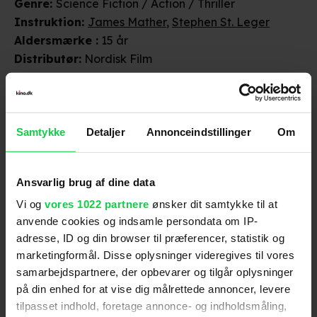
Genre
:
Science Fiction / Action / Thriller
Instruktion
:
James Mather
,
Stephen St. Leger
Aldersmærke
:
15 år
Distributør
:
Nordisk Film
Samtykke
Detaljer
Annonceindstillinger
Om
Ansvarlig brug af dine data
Anmeldelser fra medierne
Vi og
vores 1022 partnere
ønsker dit samtykke til at
anvende cookies og indsamle persondata om IP-
(
5
)
adresse, ID og din browser til præferencer, statistik og
marketingformål. Disse oplysninger videregives til vores
samarbejdspartnere, der opbevarer og tilgår oplysninger
BT
på din enhed for at vise dig målrettede annoncer, levere
tilpasset indhold, foretage annonce- og indholdsmåling,