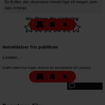
En B-film, der charmerer mindst lige så meget, som
at sikre funktionalitet, generere statistik, huske dine
præferencer og til markedsføring.
den irriterer.
Giv filmen din vurdering:
Når vi anvender cookies, behandler vi kortvarigt din IP-
adresse. IP-adressen kan blive delt med vores
partnere.
Du kan læse mere om vores brug af cookies og
behandling af dine personoplysninger i både vores
privatlivspolitik
og
cookiepolitik
.
Anmeldelser fra publikum
Loader...
Indtil videre har ingen skrevet en anmeldelse af Lockout
Skriv anmeldelse