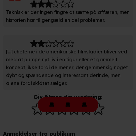
indstillinger fra vores "Cookiedeklaration". Dine valg
Teknisk er der ingen fingre at sætte på affæren, men
anvendes på hele websitet.
historien har til gengæld en del problemer.
Vi bruger egne cookies og cookies fra tredjeparter til at
optimere dit besøg på vores hjemmeside. Det gør vi for
at sikre funktionalitet, generere statistik, huske dine
præferencer og til markedsføring.
[...] cheferne i de amerikanske filmstudier bliver ved
med at pumpe nyt liv i en figur eller et gammelt
Når vi anvender cookies, behandler vi kortvarigt din IP-
koncept, ikke fordi de mener, der gemmer sig noget
adresse. IP-adressen kan blive delt med vores
dybt og spændende og interessant derinde, men
partnere.
Du kan læse mere om vores brug af cookies og
alene fordi skidtet sælger.
behandling af dine personoplysninger i både vores
privatlivspolitik
og
cookiepolitik
.
Giv filmen din vurdering:
Anmeldelser fra publikum