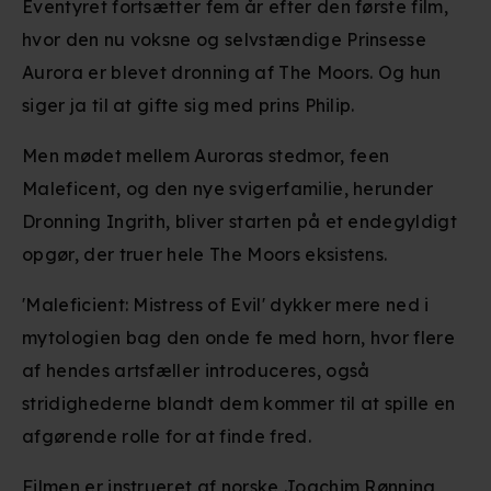
Eventyret fortsætter fem år efter den første film,
hvor den nu voksne og selvstændige Prinsesse
Aurora er blevet dronning af The Moors. Og hun
siger ja til at gifte sig med prins Philip.
Men mødet mellem Auroras stedmor, feen
Maleficent, og den nye svigerfamilie, herunder
Dronning Ingrith, bliver starten på et endegyldigt
opgør, der truer hele The Moors eksistens.
'Maleficient: Mistress of Evil' dykker mere ned i
mytologien bag den onde fe med horn, hvor flere
af hendes artsfæller introduceres, også
stridighederne blandt dem kommer til at spille en
afgørende rolle for at finde fred.
Filmen er instrueret af norske Joachim Rønning,