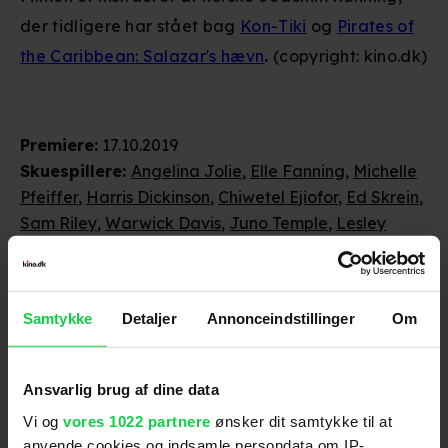
der tidligere har stået bag
Kon-Tiki
og
Pirates of
the Caribbean: Salazar's hævn
.
(copyright: kino.dk)
Premiere
:
17.10.2019
Skuespillere
:
Angelina Jolie
,
Elle Fanning
,
Michelle
Pfeiffer
,
Harris Dickinson
,
Chiwetel Ejiofor
,
Ed Skrein
,
Sam Riley
,
Warwick Davis
,
Juno Temple
,
Lesley
Manville
,
Imelda Staunton
Genre
:
Adventure / Familiefilm / Fantasy
Instruktion
:
Joachim Rønning
Samtykke
Detaljer
Annonceindstillinger
Om
Aldersmærke
med vurdering
:
11 år
Filmen har i lange sekvenser en dyster og
ildevarslende stemning. Den indeholder mange
Ansvarlig brug af dine data
dramatiske og voldsomme scener med magiske
Vi og
vores 1022 partnere
ønsker dit samtykke til at
fortryllelser, forbandelser og forvandlinger og
anvende cookies og indsamle persondata om IP-