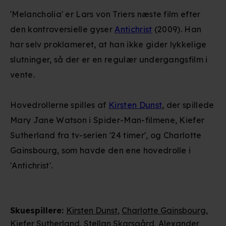
'Melancholia' er Lars von Triers næste film efter
den kontroversielle gyser
Antichrist
(2009). Han
har selv proklameret, at han ikke gider lykkelige
slutninger, så der er en regulær undergangsfilm i
vente.
Hovedrollerne spilles af
Kirsten Dunst
, der spillede
Mary Jane Watson i Spider-Man-filmene, Kiefer
Sutherland fra tv-serien '24 timer', og Charlotte
Gainsbourg, som havde den ene hovedrolle i
'Antichrist'.
Skuespillere
:
Kirsten Dunst
,
Charlotte Gainsbourg
,
Kiefer Sutherland
,
Stellan Skarsgård
,
Alexander