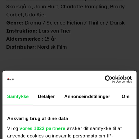
Skarsgård
,
John Hurt
,
Charlotte Rampling
,
Brady
Corbet
,
Udo Kier
Genre
:
Drama / Science Fiction / Thriller / Dansk
Instruktion
:
Lars von Trier
Aldersmærke
:
15 år
Distributør
:
Nordisk Film
Samtykke
Detaljer
Annonceindstillinger
Om
Anmeldelser fra medierne
Ansvarlig brug af dine data
(
6
)
Vi og
vores 1022 partnere
ønsker dit samtykke til at
anvende cookies og indsamle persondata om IP-