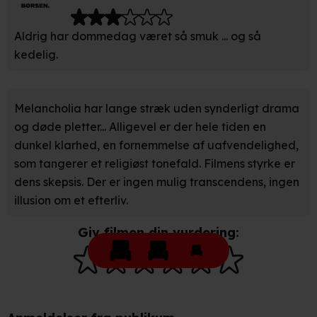
indstillinger fra vores "Cookiedeklaration". Dine valg
anvendes på hele websitet.
Aldrig har dommedag været så smuk ... og så
kedelig.
Vi bruger egne cookies og cookies fra tredjeparter til at
optimere dit besøg på vores hjemmeside. Det gør vi for
at sikre funktionalitet, generere statistik, huske dine
Melancholia har lange stræk uden synderligt drama
præferencer og til markedsføring.
og døde pletter... Alligevel er der hele tiden en
dunkel klarhed, en fornemmelse af uafvendelighed,
Når vi anvender cookies, behandler vi kortvarigt din IP-
adresse. IP-adressen kan blive delt med vores
som tangerer et religiøst tonefald. Filmens styrke er
partnere.
Du kan læse mere om vores brug af cookies og
dens skepsis. Der er ingen mulig transcendens, ingen
behandling af dine personoplysninger i både vores
illusion om et efterliv.
privatlivspolitik
og
cookiepolitik
.
Giv filmen din vurdering: