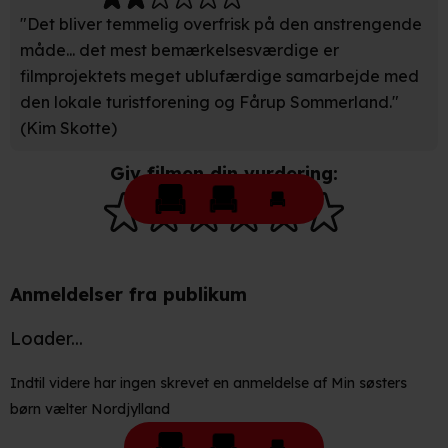
Vi bruger egne cookies og cookies fra tredjeparter til at
"Det bliver temmelig overfrisk på den anstrengende
optimere dit besøg på vores hjemmeside. Det gør vi for
måde... det mest bemærkelsesværdige er
at sikre funktionalitet, generere statistik, huske dine
filmprojektets meget ublufærdige samarbejde med
præferencer og til markedsføring.
den lokale turistforening og Fårup Sommerland."
(Kim Skotte)
Når vi anvender cookies, behandler vi kortvarigt din IP-
adresse. IP-adressen kan blive delt med vores
Giv filmen din vurdering:
partnere.
Du kan læse mere om vores brug af cookies og
behandling af dine personoplysninger i både vores
privatlivspolitik
og
cookiepolitik
.
Anmeldelser fra publikum
Loader...
Indtil videre har ingen skrevet en anmeldelse af Min søsters
børn vælter Nordjylland