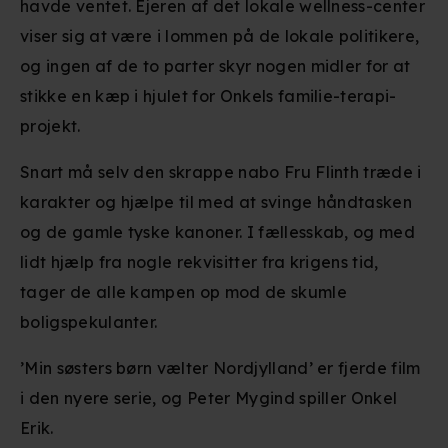
havde ventet. Ejeren af det lokale wellness-center
viser sig at være i lommen på de lokale politikere,
og ingen af de to parter skyr nogen midler for at
stikke en kæp i hjulet for Onkels familie-terapi-
projekt.
Snart må selv den skrappe nabo Fru Flinth træde i
karakter og hjælpe til med at svinge håndtasken
og de gamle tyske kanoner. I fællesskab, og med
lidt hjælp fra nogle rekvisitter fra krigens tid,
tager de alle kampen op mod de skumle
boligspekulanter.
’Min søsters børn vælter Nordjylland’ er fjerde film
i den nyere serie, og Peter Mygind spiller Onkel
Erik.