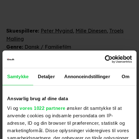
Skuespillere
:
Peter Mygind
,
Mille Dinesen
,
Troels
Malling
Genre
:
Dansk / Familiefilm
Instruktion
:
Martin Miehe-Renard
Aldersmærke
:
Tilladt for alle
Distributør
:
Sandrew Metronome
Samtykke
Detaljer
Annonceindstillinger
Om
Ansvarlig brug af dine data
Vi og
vores 1022 partnere
ønsker dit samtykke til at
anvende cookies og indsamle persondata om IP-
adresse, ID og din browser til præferencer, statistik og
marketingformål. Disse oplysninger videregives til vores
Anmeldelser fra medierne
samarbejdspartnere, der opbevarer og tilgår oplysninger