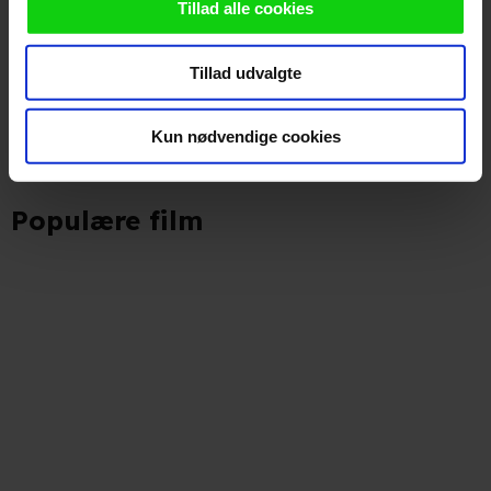
Vi ønsker dit samtykke til at anvende cookies og
Tillad alle cookies
Indtil videre har ingen skrevet en anmeldelse af MIX CPH 2011
indsamle persondata om IP-adresse, ID og din browser til
- Unhappy Birthday
statistik og marketingformål. Disse oplysninger
Tillad udvalgte
videregives til vores samarbejdspartnere, der opbevarer
og tilgår oplysninger på din enhed for at vise dig
målrettede annoncer, levere tilpasset indhold, foretage
Skriv anmeldelse
Kun nødvendige cookies
annonce- og indholdsmåling, lave produktudvikling og
opnå målgruppeindsigt. Se mere information
Populære film
under indstillinger og i vores persondatapolitik.
Hvis du tillader det, vil vi også gerne:
Indsamle præcise oplysninger om din placering, der
kan være nøjagtig inden for få meter
Identificere din enhed baseret på en scanning af dens
unikke karakteristika (fingerprinting)
Du kan altid trække dit samtykke tilbage eller ændre
indstillinger fra vores "Cookiedeklaration". Dine valg