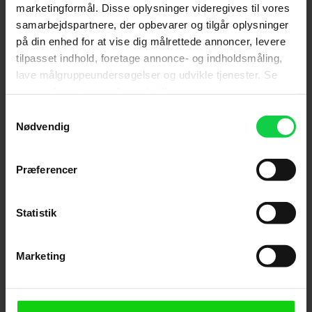
marketingformål. Disse oplysninger videregives til vores
sig op af ældre film i genren.
samarbejdspartnere, der opbevarer og tilgår oplysninger
på din enhed for at vise dig målrettede annoncer, levere
tilpasset indhold, foretage annonce- og indholdsmåling,
lave målgruppeundersøgelser og udvikle tjenester. Se
mere information under
indstillinger
og i vores
persondatapolitik. Du kan altid trække dit samtykke
Samtykkevalg
tilbage eller ændre indstillinger fra vores
Nødvendig
"Cookiedeklaration", eller ved at trykke på "Privacy
trigger" ikonet.
Præferencer
Giv filmen din vurdering:
Hvis du tillader det, vil vi også gerne:
Indsamle præcise oplysninger om din placering,
Statistik
der kan være nøjagtig inden for få meter
Identificere din enhed baseret på en scanning af
Marketing
Anmeldelser fra publikum
dens unikke karakteristika (fingerprinting)
Dine valg anvendes på hele websitet.
Loader...