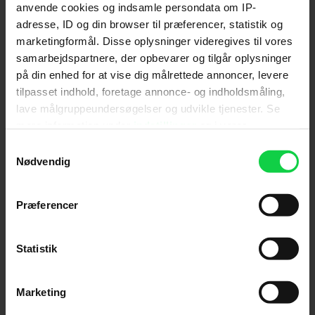
anvende cookies og indsamle persondata om IP-
adresse, ID og din browser til præferencer, statistik og
marketingformål. Disse oplysninger videregives til vores
samarbejdspartnere, der opbevarer og tilgår oplysninger
på din enhed for at vise dig målrettede annoncer, levere
tilpasset indhold, foretage annonce- og indholdsmåling,
lave målgruppeundersøgelser og udvikle tjenester. Se
Anmeldelser fra medierne
mere information under
indstillinger
og i vores
persondatapolitik. Du kan altid trække dit samtykke
Samtykkevalg
(
4
)
tilbage eller ændre indstillinger fra vores
Nødvendig
"Cookiedeklaration", eller ved at trykke på "Privacy
trigger" ikonet.
Præferencer
Berlingske
Hvis du tillader det, vil vi også gerne:
Indsamle præcise oplysninger om din placering,
Statistik
Målgruppen er rundt regnet den samme som til
der kan være nøjagtig inden for få meter
Harry Potter, men filmens kvalitet er på et mere
Identificere din enhed baseret på en scanning af
moderat niveau som for eksempel 'Det gyldne
Marketing
dens unikke karakteristika (fingerprinting)
kompas'.