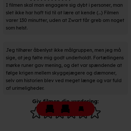
Du kan altid trække dit samtykke tilbage eller ændre
I filmen skal man engagere sig dybt i personer, man
indstillinger fra vores "Cookiedeklaration". Dine valg
slet ikke har haft tid til at lære at kende (...) Filmen
anvendes på hele websitet.
varer 130 minutter, uden at Zwart får greb om noget
som helst.
Vi bruger egne cookies og cookies fra tredjeparter til at
optimere dit besøg på vores hjemmeside. Det gør vi for
at sikre funktionalitet, generere statistik, huske dine
Jeg tilhører åbenlyst ikke målgruppen, men jeg må
præferencer og til markedsføring.
sige, at jeg følte mig godt underholdt. Fortællingens
mørke runer gav mening, og det var spændende at
Når vi anvender cookies, behandler vi kortvarigt din IP-
følge krigen mellem skyggejægere og dæmoner,
adresse. IP-adressen kan blive delt med vores
selv om historien blev ved meget længe og var fuld
partnere.
Du kan læse mere om vores brug af cookies og
af urimeligheder.
behandling af dine personoplysninger i både vores
privatlivspolitik
og
cookiepolitik
.
Giv filmen din vurdering: