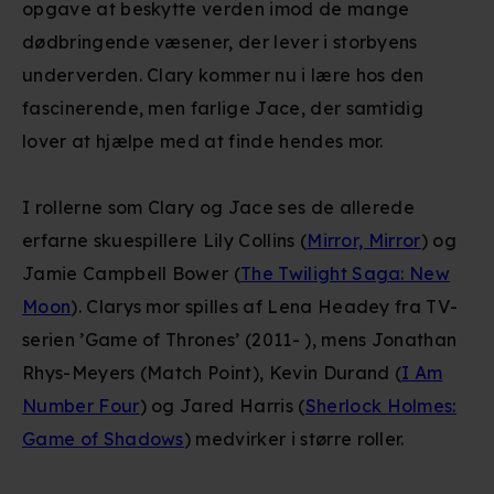
opgave at beskytte verden imod de mange
dødbringende væsener, der lever i storbyens
underverden. Clary kommer nu i lære hos den
fascinerende, men farlige Jace, der samtidig
lover at hjælpe med at finde hendes mor.
I rollerne som Clary og Jace ses de allerede
erfarne skuespillere Lily Collins (
Mirror, Mirror
) og
Jamie Campbell Bower (
The Twilight Saga: New
Moon
).
Clarys mor spilles af Lena Headey fra TV-
serien ’Game of Thrones’ (2011- ), mens Jonathan
Rhys-Meyers (Match Point), Kevin Durand (
I Am
Number Four
) og Jared Harris (
Sherlock Holmes:
Game of Shadows
) medvirker i større roller.