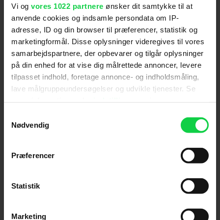
Vi og
vores 1022 partnere
ønsker dit samtykke til at
anvende cookies og indsamle persondata om IP-
adresse, ID og din browser til præferencer, statistik og
Skuespillere
:
Jack Nicholson
,
Louise Fletcher
,
Will
marketingformål. Disse oplysninger videregives til vores
Sampson
,
Danny DeVito
,
Brad Dourif
,
Christopher
samarbejdspartnere, der opbevarer og tilgår oplysninger
Lloyd
på din enhed for at vise dig målrettede annoncer, levere
Genre
:
Drama
tilpasset indhold, foretage annonce- og indholdsmåling,
Instruktion
:
Milos Forman
lave målgruppeundersøgelser og udvikle tjenester. Se
Aldersmærke
:
11 år
mere information under
indstillinger
og i vores
Distributør
:
Fantasy Films
persondatapolitik. Du kan altid trække dit samtykke
Samtykkevalg
tilbage eller ændre indstillinger fra vores
Nødvendig
"Cookiedeklaration", eller ved at trykke på "Privacy
trigger" ikonet.
Præferencer
Hvis du tillader det, vil vi også gerne:
Indsamle præcise oplysninger om din placering,
Statistik
Giv filmen din vurdering:
der kan være nøjagtig inden for få meter
Identificere din enhed baseret på en scanning af
Marketing
dens unikke karakteristika (fingerprinting)