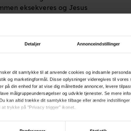
ommen eksekveres og Jesus
Detaljer
Annonceindstillinger
Giv filmen din vurdering:
sker dit samtykke til at anvende cookies og indsamle personda
istik og marketingformål. Disse oplysninger videregives til vore
er på din enhed for at vise dig målrettede annoncer, levere tilpas
ikum
 lave målgruppeundersøgelser og udvikle tjenester. Se mere inf
 skrevet en anmeldelse af The Passion of the Christ
Du kan altid trække dit samtykke tilbage eller ændre indstillinger
 at trykke på "Privacy trigger" ikonet.
så gerne:
sninger om din placering, der kan være nøjagtig inden for få me