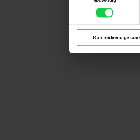
Nødvendig
Identificere din enhed
Dine valg anvendes på hele w
Vi ønsker dit samtykke til at
marketingformål. Disse oplys
Kun nødvendige cook
enhed for at vise dig målrett
produktudvikling og opnå målg
Hvis du tillader det, vil vi og
Indsamle præcise oplysnin
Identificere din enhed bas
Du kan altid trække dit samty
hele websitet.
Vi bruger egne cookies og coo
funktionalitet, generere stati