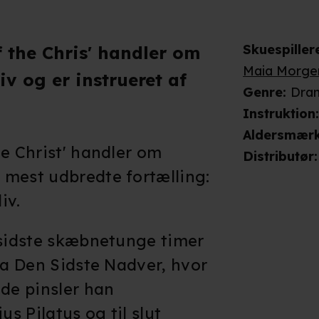
Skuespiller
 the Chris' handler om
Maia Morge
iv og er instrueret af
Genre
:
Dra
Instruktion
Aldersmær
he Christ' handler om
Distributør
:
 mest udbredte fortælling:
iv.
 sidste skæbnetunge timer
ra Den Sidste Nadver, hvor
 de pinsler han
s Pilatus og til slut