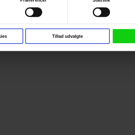
Præferencer
Statistik
Populære film
 baseret på en scanning af dens unikke karakteristika (fingerprin
ebsitet.
 anvende cookies og indsamle persondata om IP-adresse, ID og di
ninger videregives til vores samarbejdspartnere, der opbevarer o
ies
Tillad udvalgte
ede annoncer, levere tilpasset indhold, foretage annonce- og indh
ruppeindsigt. Se mere information under indstillinger og i vores 
så gerne:
ger om din placering, der kan være nøjagtig inden for få meter
eret på en scanning af dens unikke karakteristika (fingerprinting)
kke tilbage eller ændre indstillinger fra vores "Cookiedeklaratio
kies fra tredjeparter til at optimere dit besøg på vores hjemmesid
stik, huske dine præferencer og til markedsføring.