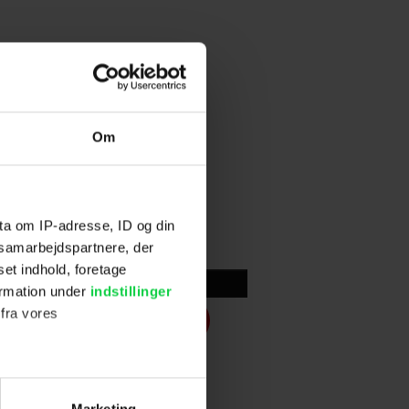
Om
ta om IP-adresse, ID og din
s samarbejdspartnere, der
set indhold, foretage
Skriv anmeldelse
ormation under
indstillinger
 fra vores
ter