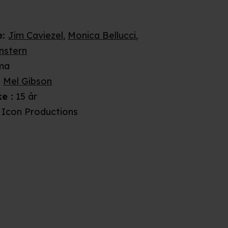
e
:
Jim Caviezel
,
Monica Bellucci
,
nstern
ma
:
Mel Gibson
ke
:
15 år
Icon Productions