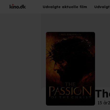
Udvalgte aktuelle film
Udvalgt
Th
©
Kin
15 år
2