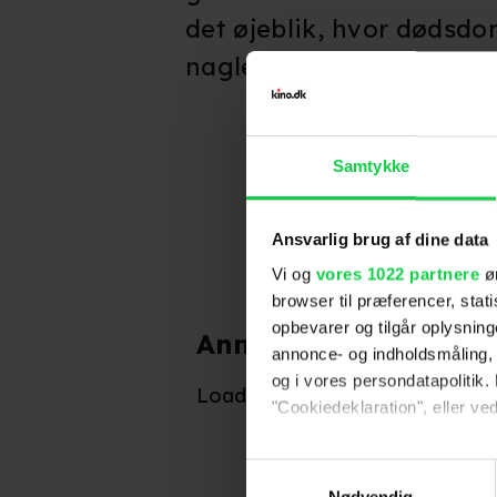
det øjeblik, hvor dødsd
nagles fast til korset.
Samtykke
Ansvarlig brug af dine data
Vi og
vores 1022 partnere
øn
browser til præferencer, stat
opbevarer og tilgår oplysning
Anmeldelser fra publ
annonce- og indholdsmåling,
Indtil videre har ingen
og i vores persondatapolitik. 
Loader...
"Cookiedeklaration", eller ved
Hvis du tillader det, vil vi og
Samtykkevalg
Indsamle præcise oply