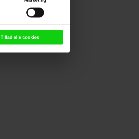
Marketing
ting)
n browser til statistik og
g tilgår oplysninger på din
Tillad alle cookies
oldsmåling, lave
persondatapolitik.
n". Dine valg anvendes på
e. Det gør vi for at sikre