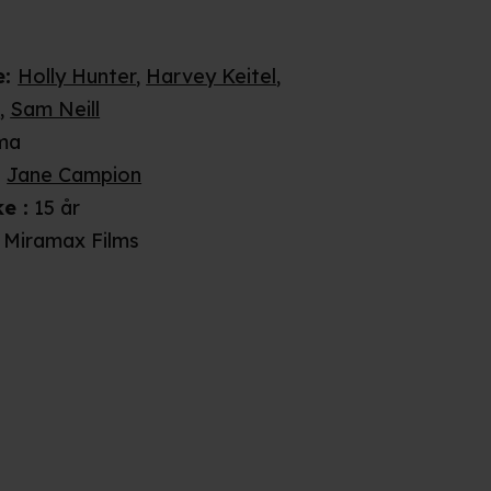
e
:
Holly Hunter
,
Harvey Keitel
,
n
,
Sam Neill
ma
:
Jane Campion
ke
:
15 år
Miramax Films