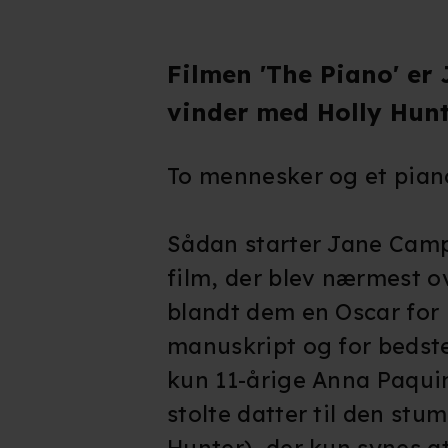
Filmen 'The Piano' er
vinder med Holly Hunt
To mennesker og et pian
Sådan starter Jane Camp
film, der blev nærmest 
blandt dem en Oscar for 
manuskript og for bedste
kun 11-årige Anna Paquin
stolte datter til den st
Hunter), der kun synes a