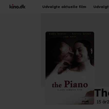
Udvalgte aktuelle film
Udvalgt
Th
©
Kin
15 år
2