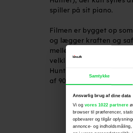
spiller på sit piano.
Filmen er bygget op som
og lægger kraften og saft
mellem Hunter og Keitel
velklingende kompositi
Hunters hænder, og film
Samtykke
af 90'ernes mest fængsle
Ansvarlig brug af dine data
Vi og
vores 1022 partnere
øn
browser til præferencer, stat
opbevarer og tilgår oplysning
annonce- og indholdsmåling,