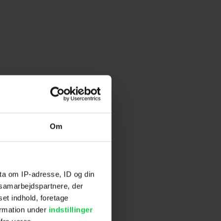
Om
ta om IP-adresse, ID og din
s samarbejdspartnere, der
set indhold, foretage
ormation under
indstillinger