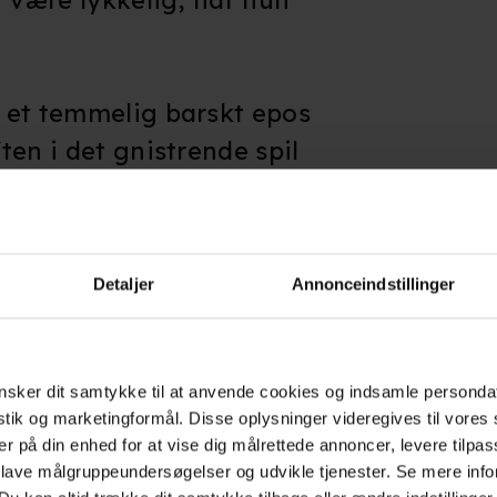
 et temmelig barskt epos
en i det gnistrende spil
. Michael Nymans
oner strømmer ud gennem
en fremstår stadig som en
Detaljer
Annonceindstillinger
nde kærlighedshistorier.
sker dit samtykke til at anvende cookies og indsamle personda
istik og marketingformål. Disse oplysninger videregives til vore
er på din enhed for at vise dig målrettede annoncer, levere tilpas
 lave målgruppeundersøgelser og udvikle tjenester. Se mere inf
Giv filmen din vurdering: