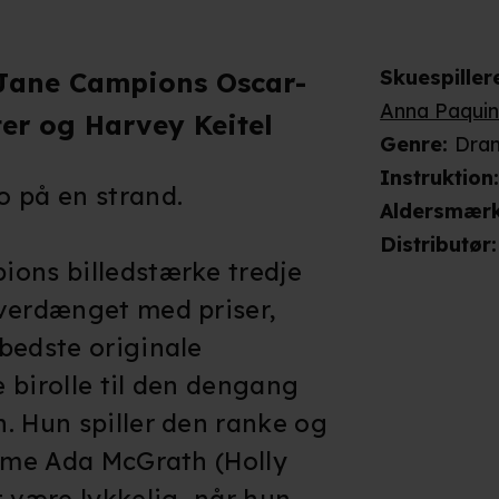
Skuespiller
 Jane Campions Oscar-
Anna Paqui
er og Harvey Keitel
Genre
:
Dra
Instruktion
o på en strand.
Aldersmær
Distributør
:
ions billedstærke tredje
overdænget med priser,
bedste originale
 birolle til den dengang
. Hun spiller den ranke og
umme Ada McGrath (Holly
t være lykkelig, når hun