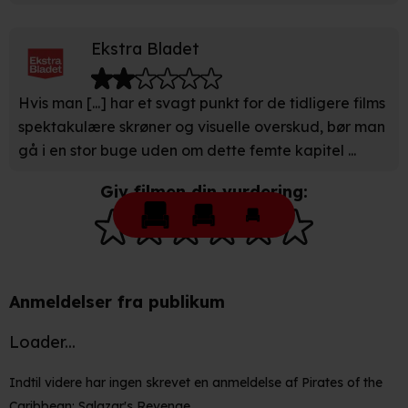
Vi bruger egne cookies og cookies fra tredjeparter til at
Ekstra Bladet
optimere dit besøg på vores hjemmeside. Det gør vi for
at sikre funktionalitet, generere statistik, huske dine
præferencer og til markedsføring.
Hvis man [...] har et svagt punkt for de tidligere films
spektakulære skrøner og visuelle overskud, bør man
Når vi anvender cookies, behandler vi kortvarigt din IP-
gå i en stor buge uden om dette femte kapitel ...
adresse. IP-adressen kan blive delt med vores
partnere.
Giv filmen din vurdering:
Du kan læse mere om vores brug af cookies og
behandling af dine personoplysninger i både vores
privatlivspolitik
og
cookiepolitik
.
Anmeldelser fra publikum
Loader...
Indtil videre har ingen skrevet en anmeldelse af Pirates of the
Caribbean: Salazar's Revenge