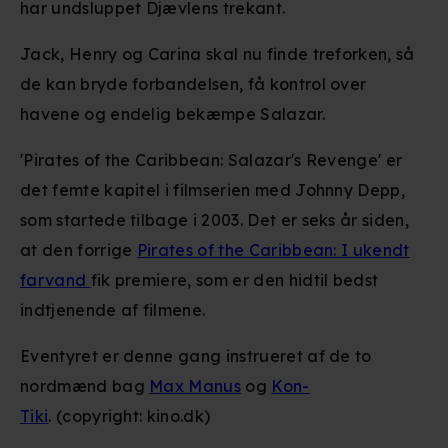
har undsluppet Djævlens trekant.
Jack, Henry og Carina skal nu finde treforken, så
de kan bryde forbandelsen, få kontrol over
havene og endelig bekæmpe Salazar.
'Pirates of the Caribbean: Salazar's Revenge' er
det femte kapitel i filmserien med Johnny Depp,
som startede tilbage i 2003. Det er seks år siden,
at den forrige
Pirates of the Caribbean: I ukendt
farvand
fik premiere, som er den hidtil bedst
indtjenende af filmene.
Eventyret er denne gang instrueret af de to
nordmænd bag
Max Manus
og
Kon-
Tiki
. (copyright: kino.dk)