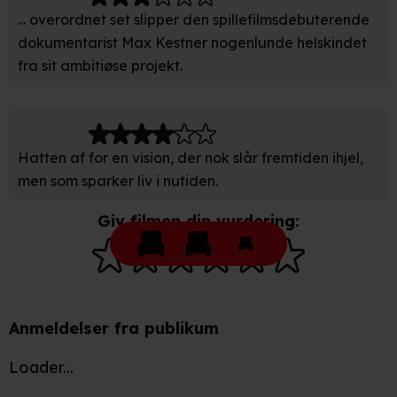
behandling af dine personoplysninger i både vores
... overordnet set slipper den spillefilmsdebuterende
privatlivspolitik
og
cookiepolitik
.
dokumentarist Max Kestner nogenlunde helskindet
fra sit ambitiøse projekt.
Hatten af for en vision, der nok slår fremtiden ihjel,
men som sparker liv i nutiden.
Giv filmen din vurdering:
Anmeldelser fra publikum
Loader...