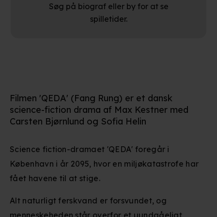
Søg på biograf eller by for at se
spilletider.
Filmen 'QEDA' (Fang Rung) er et dansk
science-fiction drama af Max Kestner med
Carsten Bjørnlund og Sofia Helin
Science fiction-dramaet 'QEDA' foregår i
København i år 2095, hvor en miljøkatastrofe har
fået havene til at stige.
Alt naturligt ferskvand er forsvundet, og
menneskeheden står overfor et uundgåeligt