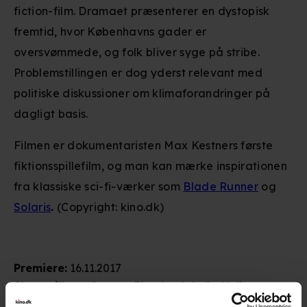
fiction-film. Dramaet præsenterer en dystopisk
fremtid, hvor Københavns gader er
oversvømmede, og folk bliver syge på stribe.
Problemstillingen er dog yderst relevant med
politiske diskussioner om klimaforandringer på
dagligt basis.
Filmen er dokumentaristen Max Kestners første
fiktionsspillefilm, og man kan mærke inspirationen
fra klassiske sci-fi-værker som
Blade Runner
og
Solaris
.
(Copyright: kino.dk)
Premiere
:
16.11.2017
Skuespillere
:
Carsten Bjørnlund
,
Sofia Helin
,
Marijana Jankovic
,
Stina Ekblad
,
Baard Owe