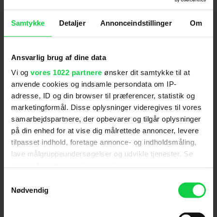
Genre
:
Drama / Science Fiction / Dansk
Instruktion
:
Max Kestner
Samtykke
Detaljer
Annonceindstillinger
Om
Aldersmærke
med vurdering
:
11 år
Filmen har en ildevarslende og trist grundstemning.
Ansvarlig brug af dine data
Den indeholder nogle dramatiske scener, hvor
Vi og
vores 1022 partnere
ønsker dit samtykke til at
filmens figurer er i fare. I en scene skydes en mand
anvende cookies og indsamle persondata om IP-
ihjel, og i en anden scene jages en hovedfigur af
adresse, ID og din browser til præferencer, statistik og
personer, der vil dræbe ham. Da filmens dramatiske
Distributør
:
SF Studios
marketingformål. Disse oplysninger videregives til vores
scener er af kortere varighed og volden ikke er
samarbejdspartnere, der opbevarer og tilgår oplysninger
blodigt udpenslet, vurderes det, at filmen kun vil
på din enhed for at vise dig målrettede annoncer, levere
virke skræmmende på de yngste i aldersgruppen 7-
tilpasset indhold, foretage annonce- og indholdsmåling,
11 år. Filmen får derfor 11-årsgrænse.
lave målgruppeundersøgelser og udvikle tjenester. Se
mere information under
indstillinger
og i vores
persondatapolitik. Du kan altid trække dit samtykke
Samtykkevalg
tilbage eller ændre indstillinger fra vores
Nødvendig
Anmeldelser fra medierne
"Cookiedeklaration", eller ved at trykke på "Privacy
trigger" ikonet.
(
6
)