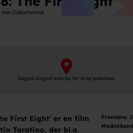
8: The First Eight
3 min.
Dokumentar
Søg på biograf eller by for at se spilletider.
Premiere
:
2
 First Eight' er en film
Medvirken
n Taratino, der bl.a.