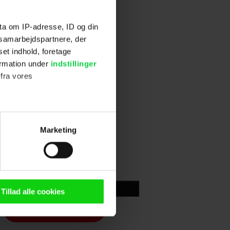
ta om IP-adresse, ID og din
s samarbejdspartnere, der
set indhold, foretage
ormation under
indstillinger
 fra vores
ter
Marketing
ting)
n browser til statistik og
g tilgår oplysninger på din
Skriv anmeldelse
Tillad alle cookies
oldsmåling, lave
persondatapolitik.