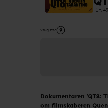
QT
1 t. 4
Vælg sted
Dokumentaren 'QT8: The
om filmskaberen Quenti