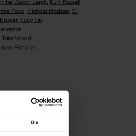
nnifer Jason Leigh
,
Kurt Russell
,
amie Foxx
,
Michael Madsen
,
Eli
 Kruger
,
Lucy Liu
umentar
:
Tara Wood
Reel Pictures
Om