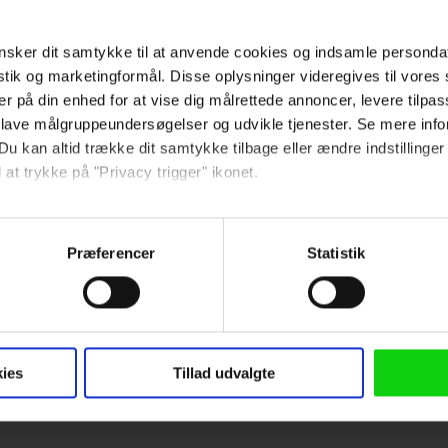
L. Jackson, Christoph
sker dit samtykke til at anvende cookies og indsamle personda
l Madsen og mange flere.
istik og marketingformål. Disse oplysninger videregives til vore
er på din enhed for at vise dig målrettede annoncer, levere tilpas
kster.
 lave målgruppeundersøgelser og udvikle tjenester. Se mere inf
Du kan altid trække dit samtykke tilbage eller ændre indstillinger
 at trykke på "Privacy trigger" ikonet.
så gerne:
sninger om din placering, der kan være nøjagtig inden for få me
Præferencer
Statistik
 baseret på en scanning af dens unikke karakteristika (fingerprin
Giv filmen din vurdering:
ebsitet.
 anvende cookies og indsamle persondata om IP-adresse, ID og di
ikum
ninger videregives til vores samarbejdspartnere, der opbevarer o
ies
Tillad udvalgte
 skrevet en anmeldelse af QT8: The First Eight
ede annoncer, levere tilpasset indhold, foretage annonce- og indh
ruppeindsigt. Se mere information under indstillinger og i vores 