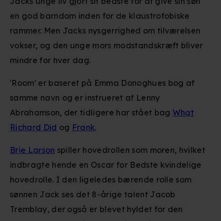
Jacks unge liv gjort sit bedste for at give sin søn
en god barndom inden for de klaustrofobiske
rammer. Men Jacks nysgerrighed om tilværelsen
vokser, og den unge mors modstandskræft bliver
mindre for hver dag.
'Room' er baseret på
Emma Donoghues
bog af
samme navn og er instrueret af Lenny
Abrahamson, der tidligere har stået bag
What
Richard Did
og
Frank
.
Brie Larson
spiller hovedrollen som moren, hvilket
indbragte hende en Oscar for Bedste kvindelige
hovedrolle. I den ligeledes bærende rolle som
sønnen Jack ses det 8-årige talent Jacob
Tremblay, der også er blevet hyldet for den