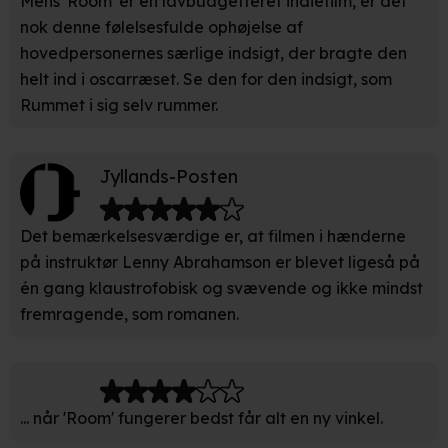
Mens 'Room' er en lavbudgetteret indiefilm, er det
unikke karakteristika (fingerprinting)
nok denne følelsesfulde ophøjelse af
hovedpersonernes særlige indsigt, der bragte den
Du kan altid trække dit samtykke tilbage eller ændre
helt ind i oscarræset. Se den for den indsigt, som
indstillinger fra vores "Cookiedeklaration". Dine valg
Rummet i sig selv rummer.
anvendes på hele websitet.
Vi bruger egne cookies og cookies fra tredjeparter til at
Jyllands-Posten
optimere dit besøg på vores hjemmeside. Det gør vi for
at sikre funktionalitet, generere statistik, huske dine
præferencer og til markedsføring.
Det bemærkelsesværdige er, at filmen i hænderne
på instruktør Lenny Abrahamson er blevet ligeså på
Når vi anvender cookies, behandler vi kortvarigt din IP-
én gang klaustrofobisk og svævende og ikke mindst
adresse. IP-adressen kan blive delt med vores
fremragende, som romanen.
partnere.
Du kan læse mere om vores brug af cookies og
behandling af dine personoplysninger i både vores
privatlivspolitik
og
cookiepolitik
.
... når 'Room' fungerer bedst får alt en ny vinkel.