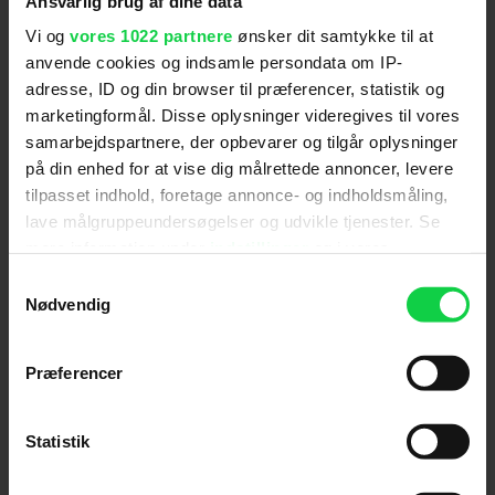
Ansvarlig brug af dine data
Flere længerevarende scener fremstiller den
Vi og
vores 1022 partnere
ønsker dit samtykke til at
desperation, angst og hjælpeløshed som de to
anvende cookies og indsamle persondata om IP-
befinder sig i. Det vurderes derfor at filmen vil kunne
adresse, ID og din browser til præferencer, statistik og
virke skræmmende på børn og unge under 15 år.
marketingformål. Disse oplysninger videregives til vores
samarbejdspartnere, der opbevarer og tilgår oplysninger
på din enhed for at vise dig målrettede annoncer, levere
Anmeldelser fra medierne
tilpasset indhold, foretage annonce- og indholdsmåling,
lave målgruppeundersøgelser og udvikle tjenester. Se
(
6
)
mere information under
indstillinger
og i vores
persondatapolitik. Du kan altid trække dit samtykke
Samtykkevalg
tilbage eller ændre indstillinger fra vores
Nødvendig
BT
"Cookiedeklaration", eller ved at trykke på "Privacy
trigger" ikonet.
Præferencer
'Room' er et meget intens og rørende kammerspil [...]
Hvis du tillader det, vil vi også gerne:
og filmdebutanten Jacob Tremblay er et fund som
Indsamle præcise oplysninger om din placering,
Statistik
Jack.
der kan være nøjagtig inden for få meter
Identificere din enhed baseret på en scanning af