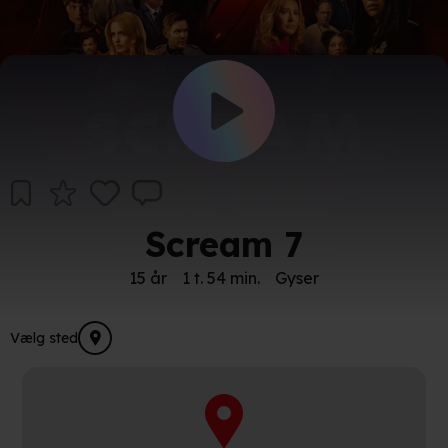
Scream 7
15 år
1 t. 54 min.
Gyser
Vælg sted