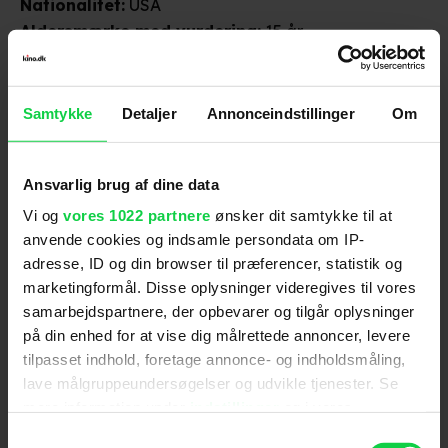
Nationalitet
:
USA
Aldersmærke
med vurdering
:
15 år
Filmen er ikke aldersvurderet af Medierådet for
Børn og Unge og den har derfor fået tildelt
aldersmærket ‘Tilladt for børn fra 15 år’.
Samtykke
Detaljer
Annonceindstillinger
Om
Originalsprog
:
Engelsk
Distributør
:
SF Studios
Ansvarlig brug af dine data
Vi og
vores 1022 partnere
ønsker dit samtykke til at
anvende cookies og indsamle persondata om IP-
adresse, ID og din browser til præferencer, statistik og
marketingformål. Disse oplysninger videregives til vores
samarbejdspartnere, der opbevarer og tilgår oplysninger
på din enhed for at vise dig målrettede annoncer, levere
Anmeldelser fra medierne
tilpasset indhold, foretage annonce- og indholdsmåling,
lave målgruppeundersøgelser og udvikle tjenester. Se
(
5
)
mere information under
indstillinger
og i vores
persondatapolitik. Du kan altid trække dit samtykke
Samtykkevalg