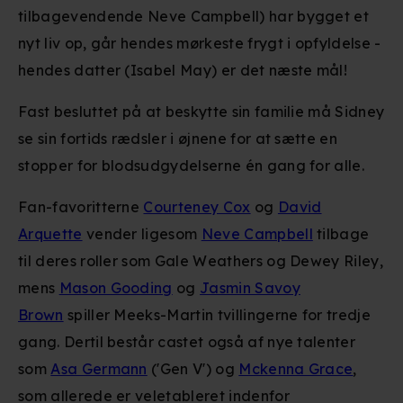
tilbagevendende Neve Campbell) har bygget et
nyt liv op, går hendes mørkeste frygt i opfyldelse -
hendes datter (Isabel May) er det næste mål!
Fast besluttet på at beskytte sin familie må Sidney
se sin fortids rædsler i øjnene for at sætte en
stopper for blodsudgydelserne én gang for alle.
Fan-favoritterne
Courteney Cox
og
David
Arquette
vender ligesom
Neve Campbell
tilbage
til deres roller som Gale Weathers og Dewey Riley,
mens
Mason Gooding
og
Jasmin Savoy
Brown
spiller Meeks-Martin tvillingerne for tredje
gang. Dertil består castet også af nye talenter
som
Asa Germann
('Gen V') og
Mckenna Grace
,
som allerede er veletableret indenfor