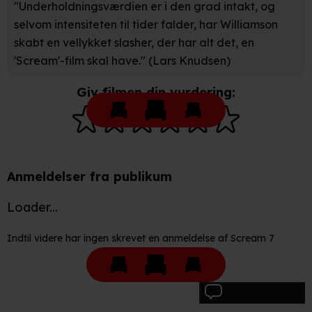
Når vi anvender cookies, behandler vi kortvarigt din IP-
"Underholdningsværdien er i den grad intakt, og
adresse. IP-adressen kan blive delt med vores
selvom intensiteten til tider falder, har Williamson
partnere.
Du kan læse mere om vores brug af cookies og
skabt en vellykket slasher, der har alt det, en
behandling af dine personoplysninger i både vores
'Scream'-film skal have." (Lars Knudsen)
privatlivspolitik
og
cookiepolitik
.
Giv filmen din vurdering:
Anmeldelser fra publikum
Loader...
Indtil videre har ingen skrevet en anmeldelse af Scream 7
Skriv anmeldelse