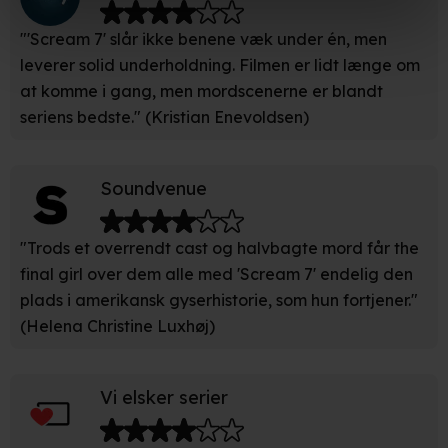
under indstillinger og i vores persondatapolitik.
"'Scream 7' slår ikke benene væk under én, men
leverer solid underholdning. Filmen er lidt længe om
Hvis du tillader det, vil vi også gerne:
at komme i gang, men mordscenerne er blandt
seriens bedste." (Kristian Enevoldsen)
Indsamle præcise oplysninger om din placering, der
kan være nøjagtig inden for få meter
Identificere din enhed baseret på en scanning af dens
Soundvenue
unikke karakteristika (fingerprinting)
Du kan altid trække dit samtykke tilbage eller ændre
"Trods et overrendt cast og halvbagte mord får the
indstillinger fra vores "Cookiedeklaration". Dine valg
final girl over dem alle med 'Scream 7' endelig den
anvendes på hele websitet.
plads i amerikansk gyserhistorie, som hun fortjener."
(Helena Christine Luxhøj)
Vi bruger egne cookies og cookies fra tredjeparter til at
optimere dit besøg på vores hjemmeside. Det gør vi for
at sikre funktionalitet, generere statistik, huske dine
Vi elsker serier
præferencer og til markedsføring.