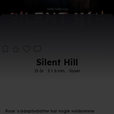
Silent Hill
15 år
2 t. 6 min.
Gyser
Rose´s adoptivdatter har nogle voldsomme