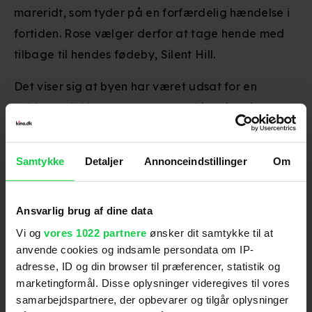
mareridt, som tyder på en forfærdelig hændelse i
fortiden. Rose vælger derfor at tage hende med
tilbage til hendes fødeby, Silent Hill.
Det viser sig at byen har været udsat for en
voldsom ulykke og nu gentager historien sig.
Gyser baseret på det populærer computerspil
'Silent Hill'
Samtykke
Detaljer
Annonceindstillinger
Om
Ansvarlig brug af dine data
Skuespillere
:
Sean Bean
,
Deborah Kara Unger
,
Vi og
vores 1022 partnere
ønsker dit samtykke til at
Radha Mitchell
anvende cookies og indsamle persondata om IP-
Genre
:
Gyser
adresse, ID og din browser til præferencer, statistik og
Instruktion
:
Christophe Gans
marketingformål. Disse oplysninger videregives til vores
Aldersmærke
:
15 år
samarbejdspartnere, der opbevarer og tilgår oplysninger