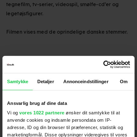
tegnefilm, tv-serier, videospil, smølfe-cd’er og
legetøjsfigurer.
Filmen vises med de oprindelige danske stemmer.
Danske stemmer
:
Jesper Klein
,
Claus Ryskjær
,
Preben Kaas
,
Ulf Pilgaard
,
Otto Brandenburg
,
Tommy Kenter
Samtykke
Detaljer
Annonceindstillinger
Om
Genre
:
Animation / Familiefilm
Instruktion
:
Peyo
Aldersmærke
:
Tilladt for alle
Ansvarlig brug af dine data
Distributør
:
Nordisk Film
Vi og
vores 1022 partnere
ønsker dit samtykke til at
anvende cookies og indsamle persondata om IP-
adresse, ID og din browser til præferencer, statistik og
marketingformål. Disse oplysninger videregives til vores