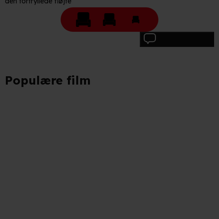
den fortryllede fløjte
Skriv anmeldelse
Populære film