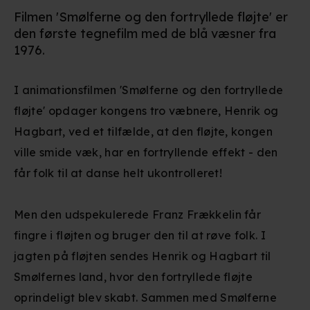
Filmen 'Smølferne og den fortryllede fløjte' er
den første tegnefilm med de blå væsner fra
1976.
I animationsfilmen 'Smølferne og den fortryllede
fløjte' opdager kongens tro væbnere, Henrik og
Hagbart, ved et tilfælde, at den fløjte, kongen
ville smide væk, har en fortryllende effekt - den
får folk til at danse helt ukontrolleret!
Men den udspekulerede Franz Frækkelin får
fingre i fløjten og bruger den til at røve folk. I
jagten på fløjten sendes Henrik og Hagbart til
Smølfernes land, hvor den fortryllede fløjte
oprindeligt blev skabt. Sammen med Smølferne