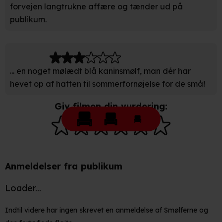
forvejen langtrukne affære og tænder ud på
publikum.
Vi bruger egne cookies og cookies fra tredjeparter til at
optimere dit besøg på vores hjemmeside. Det gør vi for
at sikre funktionalitet, generere statistik, huske dine
præferencer og til markedsføring.
... en noget mølædt blå kaninsmølf, man dér har
Når vi anvender cookies, behandler vi kortvarigt din IP-
hevet op af hatten til sommerfornøjelse for de små!
adresse. IP-adressen kan blive delt med vores
partnere.
Du kan læse mere om vores brug af cookies og
Giv filmen din vurdering:
behandling af dine personoplysninger i både vores
privatlivspolitik
og
cookiepolitik
.
Anmeldelser fra publikum
Loader...
Indtil videre har ingen skrevet en anmeldelse af Smølferne og