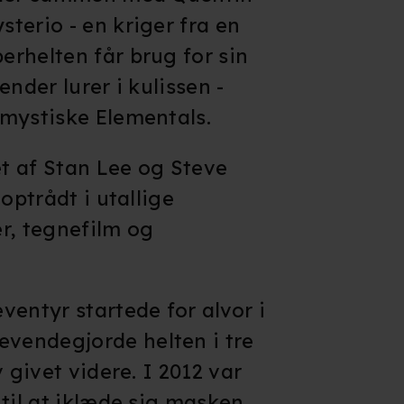
terio - en kriger fra en
godt humør,
virke skræm
rhelten får brug for sin
ender lurer i kulissen -
mystiske Elementals.
t af Stan Lee og Steve
optrådt i utallige
er, tegnefilm og
ventyr startede for alvor i
evendegjorde helten i tre
 givet videre. I 2012 var
 til at iklæde sig masken,