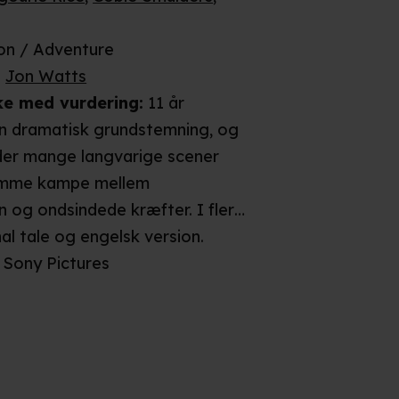
on / Adventure
:
Jon Watts
ke
med vurdering
:
11 år
en dramatisk grundstemning, og
der mange langvarige scener
mme kampe mellem
 og ondsindede kræfter. I flere
per hovedpersonen mod et
nal tale og engelsk
version
.
r, og i én scene, som bl.a.
Sony Pictures
n kirkegård, ses en
de figur kravle op af en grav.
piller sig i et urealistisk
ers, og da hovedpersonerne
ed hjælp af superheltekræfter og