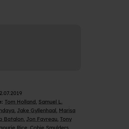
2.07.2019
e
:
Tom Holland
,
Samuel L.
ndaya
,
Jake Gyllenhaal
,
Marisa
b Batalon
,
Jon Favreau
,
Tony
gourie Rice
,
Cobie Smulders
,