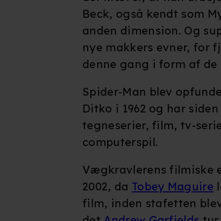
Beck, også kendt som Mys
anden dimension. Og supe
nye makkers evner, for fj
denne gang i form af de 
Spider-Man blev opfunde
Ditko i 1962 og har siden 
tegneserier, film, tv-seri
computerspil.
Vægkravlerens filmiske e
2002, da
Tobey Maguire
l
film, inden stafetten blev
det
Andrew Garfields
tur