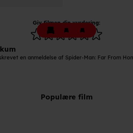
Giv filmen din vurdering:
ikum
n skrevet en anmeldelse af Spider-Man: Far From H
Populære film