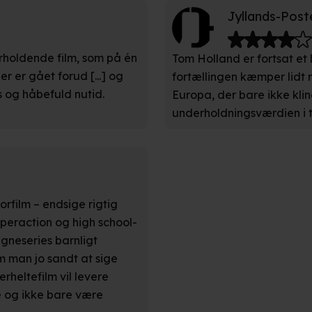
kke tilbage eller ændre indstillinger fra vores "Cookiedeklaratio
Jyllands-Post
kies fra tredjeparter til at optimere dit besøg på vores hjemmesid
erholdende film, som på én
Tom Holland er fortsat et li
stik, huske dine præferencer og til markedsføring.
r er gået forud [...] og
fortællingen kæmper lidt m
s og håbefuld nutid.
Europa, der bare ikke klin
andler vi kortvarigt din IP-adresse. IP-adressen kan blive delt 
underholdningsværdien i 
kies og behandling af dine personoplysninger i både vores
privatlivspo
orfilm – endsige rigtig
uperaction og high school-
gneseries barnligt
m man jo sandt at sige
rheltefilm vil levere
 og ikke bare være