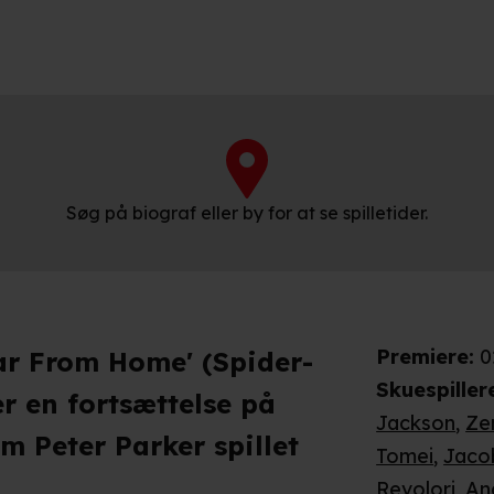
Søg på biograf eller by for at se spilletider.
Premiere
:
0
ar From Home' (Spider-
Skuespiller
 en fortsættelse på
Jackson
,
Ze
m Peter Parker spillet
Tomei
,
Jaco
Revolori
,
An