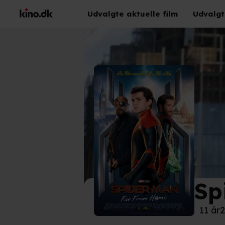
Udvalgte aktuelle film
Udvalgt
Sp
©
Son
11 år
2