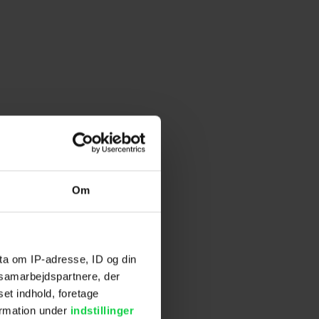
Om
ta om IP-adresse, ID og din
s samarbejdspartnere, der
set indhold, foretage
ormation under
indstillinger