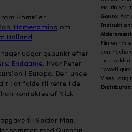
Martin Starr
 From Home' er
Genre
:
Acti
Instruktion
Man: Homecoming
om
Aldersmær
m Holland
.
Filmen har 
den indehol
n tager udgangspunkt efter
med voldso
ers: Endgame
, hvor Peter
hovedfiguren
ursion i Europa. Den unge
scener kæm
Vises i
origi
 til at falde til rette i de
stort monste
Distributør
:
 han kontaktes af Nick
foregår på e
zombielignen
Da filmen uds
 opgave til Spider-Man,
eventyruniv
jder sammen med Quentin
klarer sig v