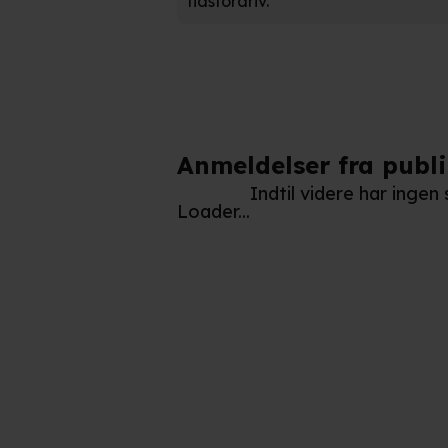
tidsfordriv.
Anmeldelser fra publ
Indtil videre har inge
Loader...