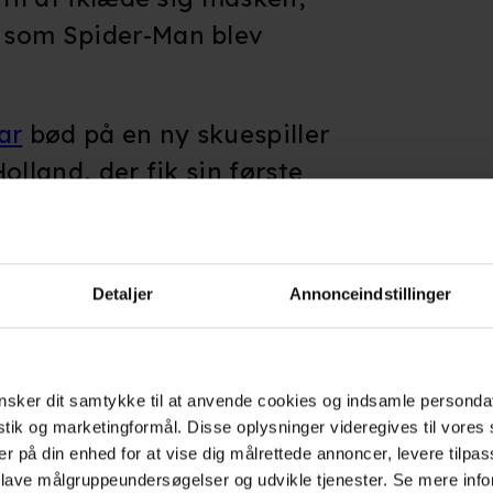
 som Spider-Man blev
ar
bød på en ny skuespiller
olland, der fik sin første
n: Homecoming
, og det er
 den rød-blå dragt.
Detaljer
Annonceindstillinger
 Home' på Blockbuster.dk
sker dit samtykke til at anvende cookies og indsamle personda
istik og marketingformål. Disse oplysninger videregives til vore
er på din enhed for at vise dig målrettede annoncer, levere tilpas
 lave målgruppeundersøgelser og udvikle tjenester. Se mere inf