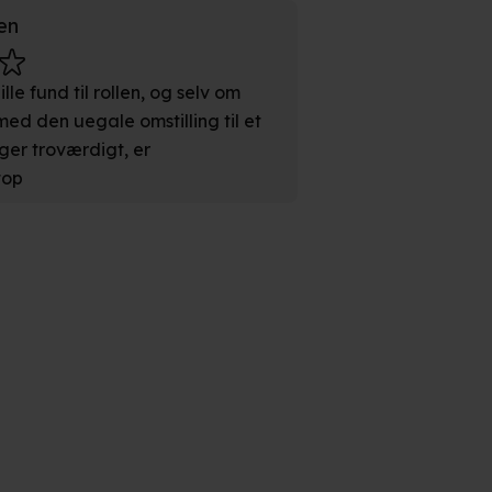
n". Dine valg anvendes på
en
e. Det gør vi for at sikre
lle fund til rollen, og selv om
ed den uegale omstilling til et
ger troværdigt, er
med vores partnere.
Du kan
top
litik
og
cookiepolitik
.