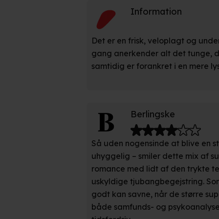
Du kan altid trække dit samty
Information
hele websitet.
Vi bruger egne cookies og coo
Det er en frisk, veloplagt og und
funktionalitet, generere stati
gang anerkender alt det tunge, de
samtidig er forankret i en mere ly
Når vi anvender cookies, beh
læse mere om vores brug af coo
Berlingske
Så uden nogensinde at blive en st
uhyggelig – smiler dette mix af s
romance med lidt af den trykte te
uskyldige tjubangbegejstring. So
godt kan savne, når de større supe
både samfunds- og psykoanalyse