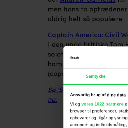
men hans to optrædener
aldrig helt så populære.
Captain America: Civil W
i den unge britiske Tom H
solofilm med
Spider-Ma
ham, der igen optræder i
(copyright: kino.dk).
Samtykke
Se 'Spider-Man: Far From
Ansvarlig brug af dine data
nu:
Vi og
vores 1022 partnere
øn
browser til præferencer, stat
opbevarer og tilgår oplysning
annonce- og indholdsmåling,