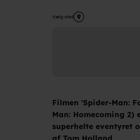
Vælg sted
Filmen 'Spider-Man: F
Man: Homecoming 2) er
superhelte eventyret o
af Tom Holland