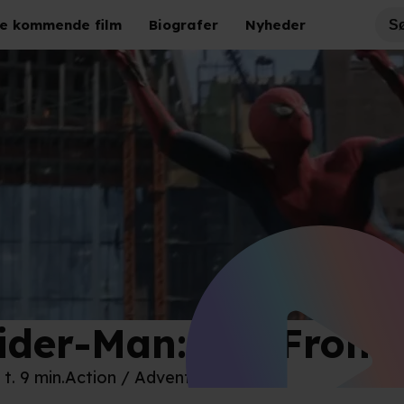
e kommende film
Biografer
Nyheder
ider-Man: Far From
y Pictures
 t. 9 min.
Action / Adventure