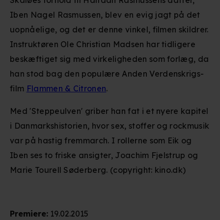
Skaløes forhold til Halfdan Rasmussens datter,
Iben Nagel Rasmussen, blev en evig jagt på det
uopnåelige, og det er denne vinkel, filmen skildrer.
Instruktøren Ole Christian Madsen har tidligere
beskæftiget sig med virkeligheden som forlæg, da
han stod bag den populære Anden Verdenskrigs-
film
Flammen & Citronen
.
Med 'Steppeulven' griber han fat i et nyere kapitel
i Danmarkshistorien, hvor sex, stoffer og rockmusik
var på hastig fremmarch. I rollerne som Eik og
Iben ses to friske ansigter, Joachim Fjelstrup og
Marie Tourell Søderberg. (copyright: kino.dk)
Premiere
:
19.02.2015