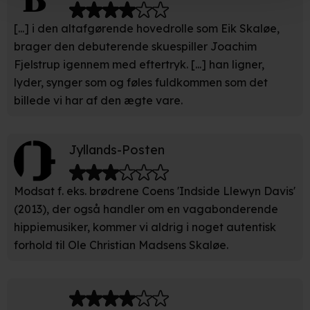
Hvis du tillader det, vil vi også gerne:
[...] i den altafgørende hovedrolle som Eik Skaløe,
Indsamle præcise oplysninger om din placering, der
brager den debuterende skuespiller Joachim
kan være nøjagtig inden for få meter
Fjelstrup igennem med eftertryk. [...] han ligner,
Identificere din enhed baseret på en scanning af dens
lyder, synger som og føles fuldkommen som det
unikke karakteristika (fingerprinting)
billede vi har af den ægte vare.
Du kan altid trække dit samtykke tilbage eller ændre
indstillinger fra vores "Cookiedeklaration". Dine valg
Jyllands-Posten
anvendes på hele websitet.
Modsat f. eks. brødrene Coens 'Indside Llewyn Davis'
Vi bruger egne cookies og cookies fra tredjeparter til at
optimere dit besøg på vores hjemmeside. Det gør vi for
(2013), der også handler om en vagabonderende
at sikre funktionalitet, generere statistik, huske dine
hippiemusiker, kommer vi aldrig i noget autentisk
præferencer og til markedsføring.
forhold til Ole Christian Madsens Skaløe.
Når vi anvender cookies, behandler vi kortvarigt din IP-
adresse. IP-adressen kan blive delt med vores
partnere.
Du kan læse mere om vores brug af cookies og