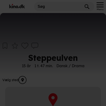
Mangler plakat
Menu
Steppeulven
15 år
1 t. 47 min.
Dansk / Drama
Vælg sted