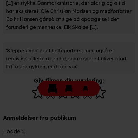
[...] et stykke Danmarkshistorie, der aldrig og altid
behandling af dine personoplysninger i både vores
har eksisteret. Ole Christian Madsen og medforfatter
privatlivspolitik
og
cookiepolitik
.
Bo hr Hansen går så at sige på opdagelse i det
forunderlige menneske, Eik Skaløe [...].
'Steppeulven' er et helteportræt, men også et
realistisk billede af en tid, som generelt bliver gjort
lidt mere gylden, end den var.
Giv filmen din vurdering:
Anmeldelser fra publikum
Loader...